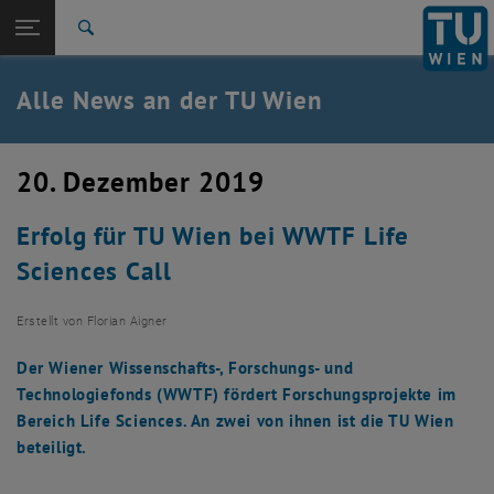
Studium
Seitennavigation öffnen
TU Login
Forschung
Suche
International
Quicklinks
Alle News an der TU Wien
Quicklinks-Menü umschalten
Karriere
Zur 1. Menü Ebene
Alle News
20. Dezember 2019
Zurück zur letzten Ebene:
TU Wien Startseite
Zurück: Subseiten von TU Wien Startseite auflisten
Erfolg für TU Wien bei WWTF Life
Übersicht
Sciences Call
Erstellt von
Florian Aigner
Der Wiener Wissenschafts-, Forschungs- und
Technologiefonds (WWTF) fördert Forschungsprojekte im
Bereich Life Sciences. An zwei von ihnen ist die TU Wien
beteiligt.