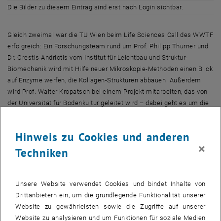
Die Bilder zu diesem Eintrag sind erst nach Login sichtbar.
Gleich zweimal war die TU Wien beim
Life Sciences Call
des WWTF
erfolgreich: Ein Forschungsteam rund um Prof. Philipp Thurner und
Dr. Orestis Andriotis vom Institut für Leichtbau und Struktur-
Biomechanik wird mit Hilfe neuer Mikroskopie-Methoden einen Blick
auf Enzyme werfen, die Kollagen-Strukturen abbauen. Außerdem
wird Prof. Walter Kropatsch bei einem Projekt mitarbeiten, das von
der Universität für Bodenkultur geleitet wird – dabei geht es um die
Untersuchung von winzigen Poren in Blättern.
Hinweis zu Cookies und anderen
Hightech-Mikroskopie: Ein neuer Blick auf Kollagen
×
Techniken
Kollagene sind Proteine, die für unseren Körper eine ganz besonders
wichtige Rolle spielen: Sie sind ein wesentlicher Bestandteil
unserer Bindegewebe – von Knorpeln bis zum Knochen. Bestimmte
Unsere Website verwendet Cookies und bindet Inhalte von
Enzyme können diese Kollagene abbauen und spielen daher eine
Drittanbietern ein, um die grundlegende Funktionalität unserer
wichtige Rolle in Prozessen wie Wundheilung, Geweberegeneration,
Website zu gewährleisten sowie die Zugriffe auf unserer
aber auch bei Erkrankungen wie Krebs.
Website zu analysieren und um Funktionen für soziale Medien