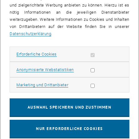
Wie solche Enzyme an Kollagenstrukturen andocken und sich dort
und zielgerichtete Werbung anbieten zu können. Hierzu ist es
bewegen, konnte man bereits mit hochauflösenden
nötig Informationen an die jeweiligen Dienstanbieter
Spezialmikroskopen sichtbar machen. Welche Mechanismen hinter
weiterzugeben. Weitere Informationen zu Cookies und Inhalten
diesen Prozessen stecken, ist heute aber noch nicht klar. Diesen
von Drittanbietern auf der Website finden Sie in unserer
Fragen soll nun nachgegangen werden: Im Forschungsprojekt
Datenschutzerklärung
.
„
Combined optical single molecule and atomic force microscopy to
elucidate enzyme-induced collagen degradation kinetics
“ werden
zwei verschiedene Mikroskopie-Techniken miteinander verbunden –
Erforderliche Cookies zulassen
Erforderliche Cookies
die Rasterkraft-Mikroskopie (AFM) und die Einzelmolekül-
Fluoreszenzmikroskop (SMFM). Damit wollen Philipp Thurner und
Statistik Cookies zulassen
Anonymisierte Webstatistiken
Orestis Andriotis die mechanischen und strukturellen Auswirkungen
von Enzymen auf Kollagen im Detail untersuchen.
Marketing Cookies zulassen
Marketing und Drittanbieter
Mit neuen Bilddaten Blätter verstehen
An der Oberfläche von Blättern befinden sich winzige Poren, die
AUSWAHL SPEICHERN UND ZUSTIMMEN
Stromata. Sie kontrollieren den Austausch von Gasen. Das Öffnen
und Schließen der Stomata muss so reguliert werden, dass CO
für
2
die Photosynthese in die Pflanze gelangen kann, aber gleichzeitig zu
NUR ERFORDERLICHE COOKIES
großer Wasserverlust vermieden wird.