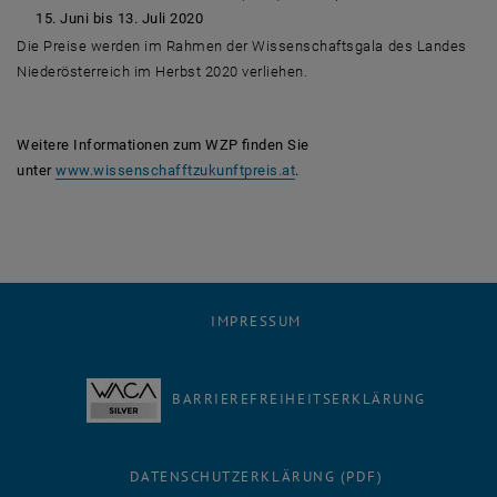
15. Juni bis 13. Juli 2020
Die Preise werden im Rahmen der Wissenschaftsgala des Landes
Niederösterreich im Herbst 2020 verliehen.
Weitere Informationen zum WZP finden Sie
, öffnet eine externe URL in 
unter
www.wissenschafftzukunftpreis.at
.
IMPRESSUM
BARRIEREFREIHEITSERKLÄRUNG
DATENSCHUTZERKLÄRUNG (PDF)