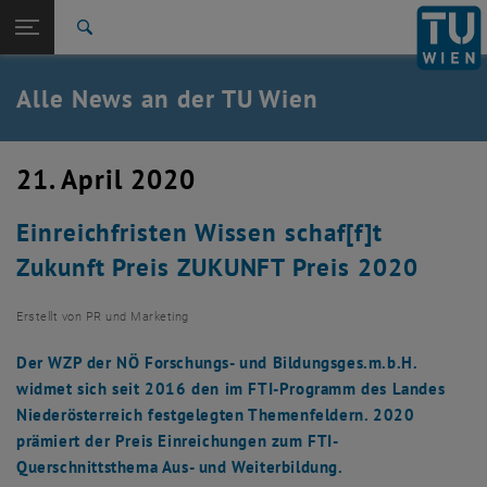
Studium
Seitennavigation öffnen
TU Login
Forschung
Suche
International
Quicklinks
Alle News an der TU Wien
Quicklinks-Menü umschalten
Karriere
Zur 1. Menü Ebene
Alle News
21. April 2020
Zurück zur letzten Ebene:
TU Wien Startseite
Zurück: Subseiten von TU Wien Startseite auflisten
Einreichfristen Wissen schaf[f]t
Übersicht
Zukunft Preis ZUKUNFT Preis 2020
Erstellt von
PR und Marketing
Der WZP der NÖ Forschungs- und Bildungsges.m.b.H.​​​​​​​
widmet sich seit 2016 den im FTI-Programm des Landes
Niederösterreich festgelegten Themenfeldern. 2020
prämiert der Preis Einreichungen zum FTI-
Querschnittsthema Aus- und Weiterbildung.