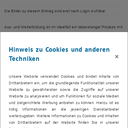
Die Bilder zu diesem Eintrag sind erst nach Login sichtbar.
Aus- und Weiterbildung ist im Idealfall ein lebenslanger Prozess mit
einem starken Fokus auf Schulzeit und Erstausbildungsphase.
Bildungsentscheidungen sind formal durch individuelle Wahlfreiheit
geprägt, die eine große Verantwortung mit sich bringt. Das
Hinweis zu Cookies und anderen
Erkennen, die Entwicklung und die Nutzung individueller Stärken,
×
Techniken
Talente und Kompetenzen sollen auf allen Bildungsstufen und
Lebensabschnitten gefördert und ermöglicht werden.
Die Erleichterung von Bildungsübergängen ist dabei ein wichtiger
Unsere Website verwendet Cookies und bindet Inhalte von
Aspekt. Wesentlich ist dabei auch, dass Bildungs- und
Drittanbietern ein, um die grundlegende Funktionalität unserer
Vermittlungskonzepte den gesellschaftlichen
Website zu gewährleisten sowie die Zugriffe auf unserer
Veränderungsprozessen entsprechend permanent adaptiert und
Website zu analysieren und um Funktionen für soziale Medien
angepasst werden.
und zielgerichtete Werbung anbieten zu können. Hierzu ist es
nötig Informationen an die jeweiligen Dienstanbieter
Einreichungen zum thematischen Schwerpunkt Aus- und
weiterzugeben. Weitere Informationen zu Cookies und Inhalten
Weiterbildung sind aus allen Wissenschaftsdisziplinen und
von Drittanbietern auf der Website finden Sie in unserer
Themenfeldern des
niederösterreichischen FTI-Programms