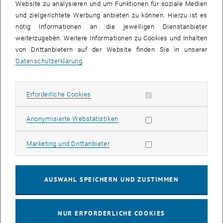
Website zu analysieren und um Funktionen für soziale Medien
und zielgerichtete Werbung anbieten zu können. Hierzu ist es
Christian Fabjan ist Direktor des Instituts für Hochenergiephysik
nötig Informationen an die jeweiligen Dienstanbieter
(HEPHY) der Österreichischen Akademie der Wissenschaften
weiterzugeben. Weitere Informationen zu Cookies und Inhalten
(ÖAW) und Professor für Teilchenphysik an der Technischen
von Drittanbietern auf der Website finden Sie in unserer
Universität Wien. HEPHY ist führend an den Experimenten am CERN
Datenschutzerklärung
.
in der Schweiz und am KEK in Japan beteiligt.
Christian Fabjan studierte Physik an der TU Wien und an der Harvard
Erforderliche Cookies zulassen
Erforderliche Cookies
Universität in Cambridge, Massachusetts, wo er sein Studium 1971
mit dem Doktorat abschloss. In den folgenden Jahren arbeitete er
Statistik Cookies zulassen
Anonymisierte Webstatistiken
am CERN an experimentellen Tests der Quantenchromodynamik
und an Entwicklungen von neuen Meßmethoden der Teilchenphysik.
Marketing Cookies zulassen
Marketing und Drittanbieter
Christian Fabjan trug maßgeblich zur Entwicklung des ATLAS
Experimentes am LHC bei und war in den letzten 8 Jahren
AUSWAHL SPEICHERN UND ZUSTIMMEN
technischer Leiter des ALICE Experiments am LHC.
NUR ERFORDERLICHE COOKIES