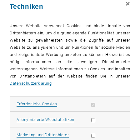
×
Techniken
Die TU Dortmund hat auf Vorschlag der Fakultät Statistik den TU-
Professor Dr. Manfred Deistler vom Institut für Stochastik und
Wirtschaftsmathematik mit der Ehrendoktorwürde ausgezeichnet.
Unsere Website verwendet Cookies und bindet Inhalte von
Mit dem Doctor honoris causa werde ein international anerkannter
Drittanbietern ein, um die grundlegende Funktionalität unserer
Wissenschaftler geehrt, der sich in besonderer Weise um die
Website zu gewährleisten sowie die Zugriffe auf unserer
Forschung im Bereich der Statistik verdient gemacht habe, so TU
Website zu analysieren und um Funktionen für soziale Medien
Dortmund-Rektorin Ursula Gather beim Festakt am Mittwoch, 27.
und zielgerichtete Werbung anbieten zu können. Hierzu ist es
Januar 2016.
nötig Informationen an die jeweiligen Dienstanbieter
weiterzugeben. Weitere Informationen zu Cookies und Inhalten
Deistlers Arbeiten im Bereich der linearen Zeitreihenanalysen gelten
von Drittanbietern auf der Website finden Sie in unserer
als wegweisend. Sein Buch "The Statistical Theory of Linear
Datenschutzerklärung
.
Systems" ist ein Klassiker. Auch seine neuen Arbeiten zu
dynamischen Faktormodellen werden als bahnbrechend angesehen.
"Wir freuen uns sehr, einen hervorragenden Wissenschaftler und
Erforderliche Cookies zulassen
Erforderliche Cookies
einen exzellenten Kollegen mit der Ehrendoktorwürde auszeichnen
zu dürfen", sagte Prof. Katja Ickstadt, Dekanin der Fakultät Statistik,
Statistik Cookies zulassen
Anonymisierte Webstatistiken
in ihrer Begrüßung.
Der gebürtige Niederösterreicher Manfred Deistler (74) blickt auf
Marketing Cookies zulassen
Marketing und Drittanbieter