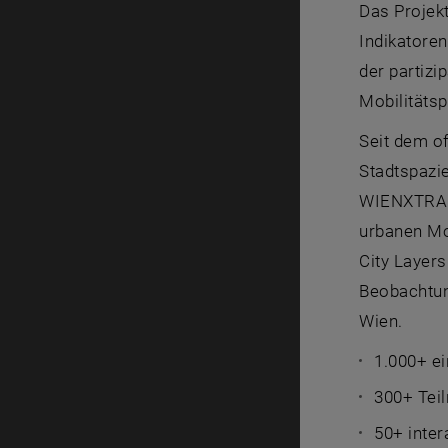
Das Projek
Indikatoren
der partizi
Mobilitäts
Seit dem of
Stadtspazi
WIENXTRA 
urbanen Mo
City Layer
Beobachtung
Wien.
1.000+ e
300+ Teil
50+ inter