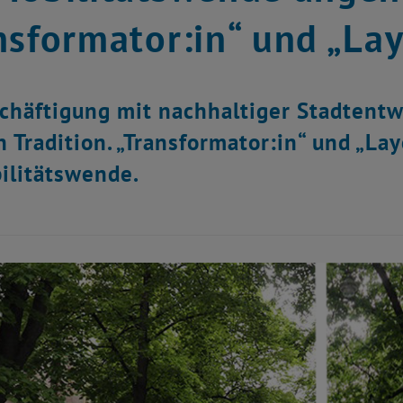
nsformator:in“ und „Lay
chäftigung mit nachhaltiger Stadtentw
 Tradition. „Transformator:in“ und „Lay
ilitätswende.