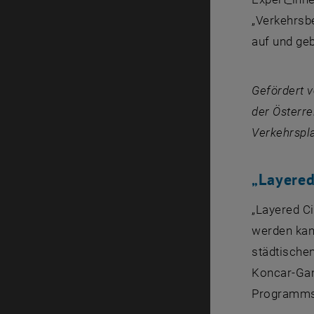
„Verkehrsb
auf und geb
Gefördert v
der Österre
Verkehrspl
„
Layered
„
Layered Ci
werden kann
städtischen
Koncar-Gam
Programms 