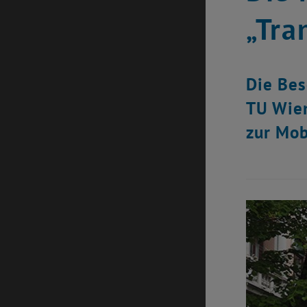
„Tra
Die Bes
TU Wien
zur Mob