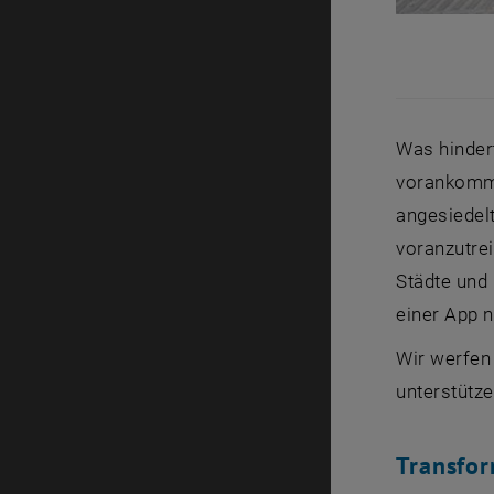
Was hinder
vorankommt
angesiedelt
voranzutrei
Städte und 
einer
App
n
Wir werfen 
unterstütze
Transfor