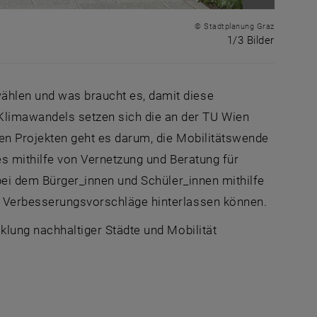
Bild vergr
© Stadtplanung Graz
1 von 3 
1/3 Bilder
ählen und was braucht es, damit diese
limawandels setzen sich die an der TU Wien
iden Projekten geht es darum, die Mobilitätswende
ies mithilfe von Vernetzung und Beratung für
 bei dem Bürger_innen und Schüler_innen mithilfe
 Verbesserungsvorschläge hinterlassen können.
cklung nachhaltiger Städte und Mobilität