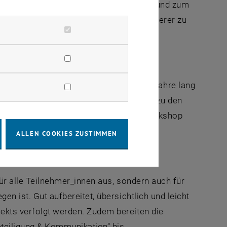
mäßige Treffen zum Erfahrungsaustausch und zum
tereinander und helfen dabei Fehler anderer zu
Transformator:in aufgenommen: Zwei Jahre lang
schforen, internationalen Exkursionen zu den
 und Bremen und an einem Abschluss
workshop
ALLEN COOKIES ZUSTIMMEN
für alle Teilnehmer_innen aus, sondern auch für
en ist. Gut aufbereitet, übersichtlich und leicht
jekts verfolgt werden. Zudem bereiten die
eteiligung & Kommunikation“ bis