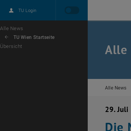
International
TU Login
Karriere
Zur 1. Menü Ebene
Alle News
Zurück zur letzten Ebene:
TU Wien Startseite
Zurück: Subseiten von TU Wien Startseite auflisten
Alle
Übersicht
Alle News
29. Jul
Die 