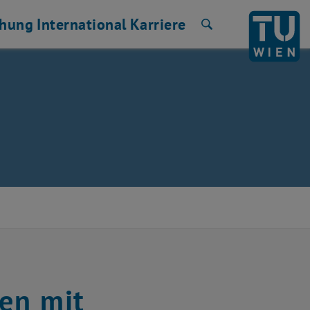
chung
International
Karriere
Suche
en mit