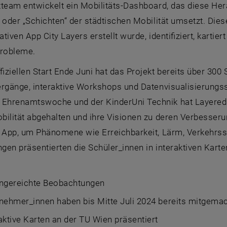
tteam entwickelt ein Mobilitäts-Dashboard, das diese Her
 oder „Schichten“ der städtischen Mobilität umsetzt. Die
pativen
App City Layers
erstellt wurde, identifiziert, kartier
probleme.
fiziellen Start Ende Juni hat das Projekt bereits über 3
ergänge, interaktive Workshops und Datenvisualisierung
Ehrenamtswoche und der KinderUni Technik hat
Layered
bilität abgehalten und ihre Visionen zu deren Verbesser
s App, um Phänomene wie Erreichbarkeit, Lärm, Verkehrss
en präsentierten die Schüler_innen in interaktiven Kart
ingereichte Beobachtungen
nehmer_innen haben bis Mitte Juli 2024 bereits mitgema
aktive Karten an der TU Wien präsentiert