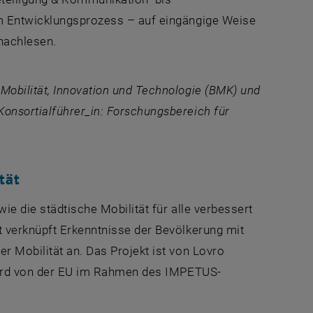
im Entwicklungsprozess – auf eingängige Weise
 öffnet eine externe URL in einem neuen Fenster
nachlesen.
Mobilität, Innovation und Technologie (BMK) und
onsortialführer_in: Forschungsbereich für
tät
ie die städtische Mobilität für alle verbessert
t verknüpft Erkenntnisse der Bevölkerung mit
r Mobilität an. Das Projekt ist von Lovro
 wird von der EU im Rahmen des IMPETUS-