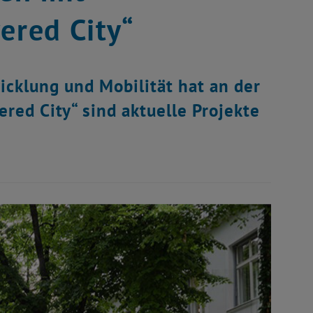
ered City“
icklung und Mobilität hat an der
ered City“ sind aktuelle Projekte