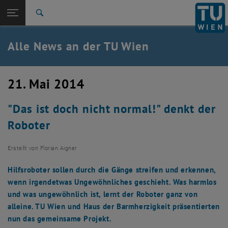
Studium
Seitennavigation öffnen
TU Login
Forschung
Suche
International
Quicklinks
Alle News an der TU Wien
Quicklinks-Menü umschalten
Karriere
Zur 1. Menü Ebene
Alle News
21. Mai 2014
Zurück zur letzten Ebene:
TU Wien Startseite
Zurück: Subseiten von TU Wien Startseite auflisten
"Das ist doch nicht normal!" denkt der
Übersicht
Roboter
Erstellt von
Florian Aigner
Hilfsroboter sollen durch die Gänge streifen und erkennen,
wenn irgendetwas Ungewöhnliches geschieht. Was harmlos
und was ungewöhnlich ist, lernt der Roboter ganz von
alleine. TU Wien und Haus der Barmherzigkeit präsentierten
nun das gemeinsame Projekt.