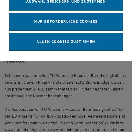
AUSWAHL SPEICHERN UND ZUSTIMMEN
Lageplan der Möbel eingegeben wurde.
Der Roboter kann sogar neue Objektkategorien lernen: „Wenn er in
NUR ERFORDERLICHE COOKIES
seinem Alltag immer wieder auf ähnliche Objekte trifft, zum Beispiel
auf Rollstühle oder auf Blumentöpfe, dann wird er Gemeinsamkeiten
erkennen und lernen, dass es sich dabei um eine bestimmte
ALLEN COOKIES ZUSTIMMEN
Objektkategorie mit bestimmten Eigenschaften handelt“, sagt
Michael Zillich. Der Roboter kann dann einen Menschen fragen, wie
diese Objektsorte heißt, und danach diesen neu erlernten Begriff
verwenden.
Seit einem Jahr arbeiten TU Wien und Haus der Barmherzigkeit nun
bereits an diesem Projekt, erste wissenschaftliche Erfolge wurden
nun präsentiert. Die Zusammenarbeit soll in den nächsten Jahren
praxistaugliche Roboter hervorbringen.
Die Kooperation von TU Wien und Haus der Barmherzigkeit ist Teil
des EU Projekts "STRANDS - Spatio-Temporal Representations and
Activities for Cognitive Control in Long-Term Scenarios" (<link http:
www.strands-project.eu>www.strands-project.eu), unter der Leitung