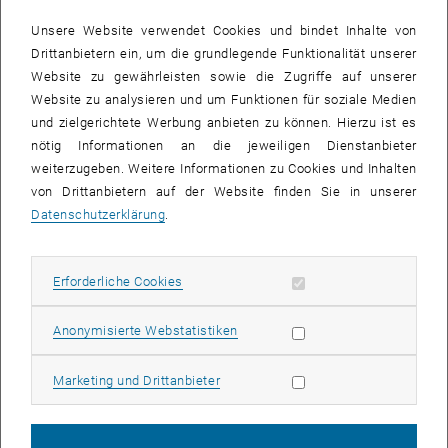
irgendetwas anders ist als sonst.
Unsere Website verwendet Cookies und bindet Inhalte von
Drittanbietern ein, um die grundlegende Funktionalität unserer
Nützlich kann das etwa in Pflegeheimen sein – und darum arbeitet
Website zu gewährleisten sowie die Zugriffe auf unserer
die TU Wien mit dem Haus der Barmherzigkeit zusammen, wo die
Website zu analysieren und um Funktionen für soziale Medien
neuen Entwicklungen getestet werden. „Ein Roboter könnte zum
und zielgerichtete Werbung anbieten zu können. Hierzu ist es
Beispiel nachts die Gänge entlangwandern und nachsehen, ob
nötig Informationen an die jeweiligen Dienstanbieter
irgendetwas ungewöhnlich ist“, erklärt Michael Zillich vom Institut
weiterzugeben. Weitere Informationen zu Cookies und Inhalten
für Automatisierungs- und Regelungstechnik der TU Wien. „Zum
von Drittanbietern auf der Website finden Sie in unserer
Beispiel, ob eine Tür offensteht, die sonst um diese Zeit immer
Datenschutzerklärung
.
geschlossen ist, oder ob irgendwo ungewöhnlicherweise ein
Rollator herumliegt.“ In so einem Fall könnte der Roboter sofort
einen Menschen herbeirufen.
Erforderliche Cookies zulassen
Erforderliche Cookies
Objekte und Muster erkennen
Statistik Cookies zulassen
Anonymisierte Webstatistiken
Dabei soll es nicht nötig sein, dem Roboter eine Liste der Dinge, die
er überwachen soll, einzuprogrammieren. Im Lauf der Zeit versteht
Marketing Cookies zulassen
Marketing und Drittanbieter
der Roboter seine Umgebung immer besser, er erkennt räumliche
und zeitliche Muster, ihm fällt beispielsweise auf, wenn die Möbel
anders angeordnet sind als sonst, ohne dass ihm jemals der