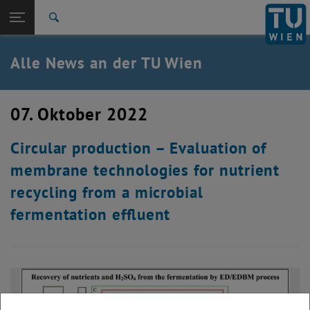
Studium
Seitennavigation öffnen
TU Login
Forschung
Suche
International
Quicklinks
Alle News an der TU Wien
Quicklinks-Menü umschalten
Karriere
Zur 1. Menü Ebene
Alle News
07. Oktober 2022
Zurück zur letzten Ebene:
TU Wien Startseite
Zurück: Subseiten von TU Wien Startseite auflisten
Circular production – Evaluation of
Übersicht
membrane technologies for nutrient
recycling from a microbial
fermentation effluent