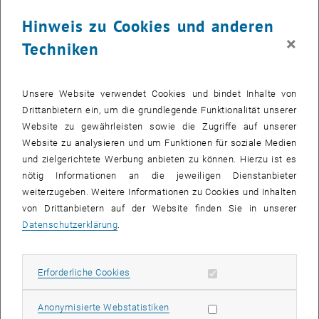
Hinweis zu Cookies und anderen
×
Techniken
Unsere Website verwendet Cookies und bindet Inhalte von
Drittanbietern ein, um die grundlegende Funktionalität unserer
Website zu gewährleisten sowie die Zugriffe auf unserer
Website zu analysieren und um Funktionen für soziale Medien
und zielgerichtete Werbung anbieten zu können. Hierzu ist es
Bild v
Graphical abstract
nötig Informationen an die jeweiligen Dienstanbieter
Graphical abstract
weiterzugeben. Weitere Informationen zu Cookies und Inhalten
von Drittanbietern auf der Website finden Sie in unserer
Datenschutzerklärung
.
Microbial fermentation processes play an important role in
producing e.g. alcoholic beverages, lactic acid, proteins, and
enzymes. The effluents of such production – rich in nutrients and
Erforderliche Cookies zulassen
Erforderliche Cookies
trace contaminants – can exert a considerable pressure on
receiving water bodies, but at the same time are a potential source
Statistik Cookies zulassen
Anonymisierte Webstatistiken
for nutrients recycling.