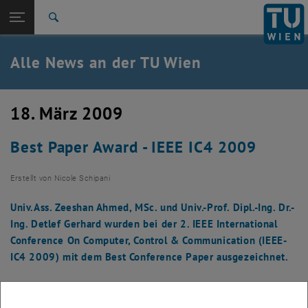
Studium
Seitennavigation öffnen
TU Login
Forschung
Suche
International
Quicklinks
Alle News an der TU Wien
Quicklinks-Menü umschalten
Karriere
Zur 1. Menü Ebene
Alle News
18. März 2009
Zurück zur letzten Ebene:
TU Wien Startseite
Zurück: Subseiten von TU Wien Startseite auflisten
Best Paper Award - IEEE IC4 2009
Übersicht
Erstellt von
Nicole Schipani
Univ.Ass. Zeeshan Ahmed, MSc. und Univ.-Prof. Dipl.-Ing. Dr.-
Ing. Detlef Gerhard wurden bei der 2. IEEE International
Conference On Computer, Control & Communication (IEEE-
IC4 2009) mit dem Best Conference Paper ausgezeichnet.
Die Bilder zu diesem Eintrag sind erst nach Login sichtbar.