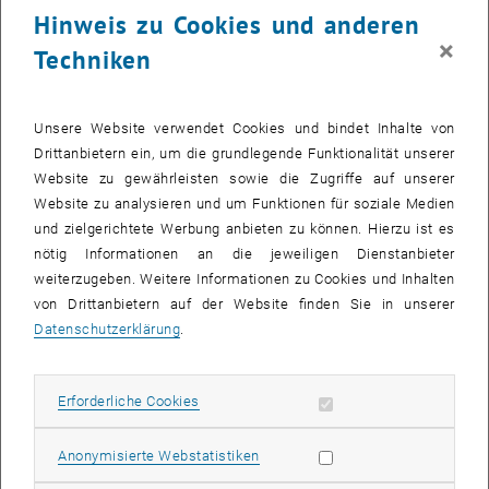
Hinweis zu Cookies und anderen
Die Konferenz fand von 17. bis 18. Februar in Karachi (Pakistan)
×
Techniken
statt. 26 Universitäten und IndustrievertreterInnen nahmen daran
teil.
Zeeshan Ahmed
und
Detlef Gerhard
wurden für ihr
Paper
“Design Implementation of I-SOAS IPM for Advanced Product
Unsere Website verwendet Cookies und bindet Inhalte von
Data Management “
(Technical Session 1 – Computer Science) von
Drittanbietern ein, um die grundlegende Funktionalität unserer
IEEE (Institute of Electrical and Electronics Engineers), dem Pakistan
Website zu gewährleisten sowie die Zugriffe auf unserer
Navel Engineering College (PNEC), der Higher Education
Website zu analysieren und um Funktionen für soziale Medien
Commission Pakistan (HEC) und der National University of Science
und zielgerichtete Werbung anbieten zu können. Hierzu ist es
and Technology (NUST) ausgezeichnet.
nötig Informationen an die jeweiligen Dienstanbieter
weiterzugeben. Weitere Informationen zu Cookies und Inhalten
Darüber hinaus wurde
Zeeshan Ahmed
mit
drei weiteren Preisen
von Drittanbietern auf der Website finden Sie in unserer
ausgezeichnet:
Datenschutzerklärung
.
Best Research Student of Year (für die Forschungsarbeit 2008 für
seinen PhD)
Erforderliche Cookies zulassen
Erforderliche Cookies
Best Presenter of conference (für seine Präsentation während der
Konferenz)
Statistik Cookies zulassen
Anonymisierte Webstatistiken
Promising Research Student Biggest Travel Grant (für seine
bisherige berufliche Laufbahn)