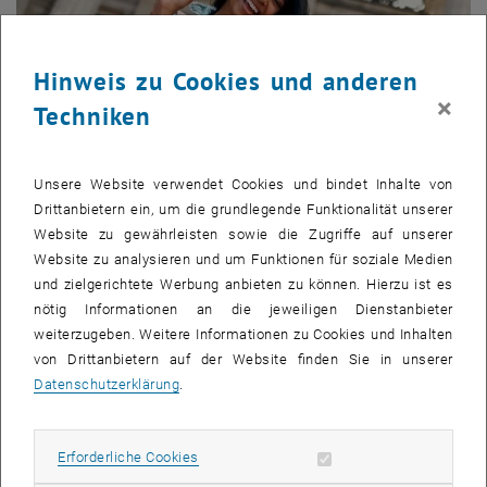
Hinweis zu Cookies und anderen
×
Techniken
Unsere Website verwendet Cookies und bindet Inhalte von
Drittanbietern ein, um die grundlegende Funktionalität unserer
Bild v
Website zu gewährleisten sowie die Zugriffe auf unserer
© Valerii Apetroaie
Website zu analysieren und um Funktionen für soziale Medien
und zielgerichtete Werbung anbieten zu können. Hierzu ist es
nötig Informationen an die jeweiligen Dienstanbieter
Ab dem Wintersemester 2024/25 bietet die TU Wien ihren
weiterzugeben. Weitere Informationen zu Cookies und Inhalten
Mitarbeiter_innen eine attraktive Neuerung: Studierenden, die an der
von Drittanbietern auf der Website finden Sie in unserer
TU Wien beschäftigt sind, wird erstmals der Studienbeitrag
Datenschutzerklärung
.
erlassen. Voraussetzung dafür ist eine Anstellung mit mindestens
20 Stunden pro Woche und ein aufrechtes Dienstverhältnis von
mindestens 90 Tagen.
Erforderliche Cookies zulassen
Erforderliche Cookies
Jasmin Gründling-Riener, Vizerektorin Lehre an der TU Wien, betont: