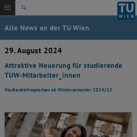
Studium
Seitennavigation öffnen
TU Login
Forschung
Suche
International
Quicklinks
Alle News an der TU Wien
Quicklinks-Menü umschalten
Karriere
Zur 1. Menü Ebene
Alle News
29. August 2024
Zurück zur letzten Ebene:
TU Wien Startseite
Zurück: Subseiten von TU Wien Startseite auflisten
Attraktive Neuerung für studierende
Übersicht
TUW-Mitarbeiter_innen
Studienbeitragserlass ab Wintersemester 2024/25