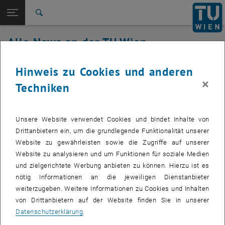
Studium
Seitennavigation öffnen
EN
TU Login
Forschung
Suche
International
Alle News an der TU Wien
Quicklinks
Quicklinks-Menü umschalten
Karriere
05. März 2021
Hinweis zu Cookies und anderen
Zur 1. Menü Ebene
Alle News
×
Techniken
Zurück zur letzten Ebene:
TU Wien Startseite
Zurück: Subseiten von TU Wien Startseite auflisten
Aktivieren von TUphone Profilen
Übersicht
wieder möglich
Unsere Website verwendet Cookies und bindet Inhalte von
Drittanbietern ein, um die grundlegende Funktionalität unserer
Website zu gewährleisten sowie die Zugriffe auf unserer
Das TISS-Team hat das Problem behoben und den Patch gestern
Website zu analysieren und um Funktionen für soziale Medien
abend freigeschaltet.
und zielgerichtete Werbung anbieten zu können. Hierzu ist es
Es wurden alle offenen Tickets dazu erledigt und die Nutzenden
nötig Informationen an die jeweiligen Dienstanbieter
informiert.
weiterzugeben. Weitere Informationen zu Cookies und Inhalten
von Drittanbietern auf der Website finden Sie in unserer
Die TISS-TUphone Schreibsperre ist wieder inaktiv!
Datenschutzerklärung
.