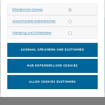
Erforderliche Cookies zulassen
Erforderliche Cookies
Statistik Cookies zulassen
Anonymisierte Webstatistiken
IMPRESSUM
Marketing Cookies zulassen
Marketing und Drittanbieter
BARRIEREFREIHEITSERKLÄRUNG
AUSWAHL SPEICHERN UND ZUSTIMMEN
DATENSCHUTZERKLÄRUNG (PDF)
NUR ERFORDERLICHE COOKIES
COOKIEEINSTELLUNGEN
ALLEN COOKIES ZUSTIMMEN
© TU Wien
# 116210