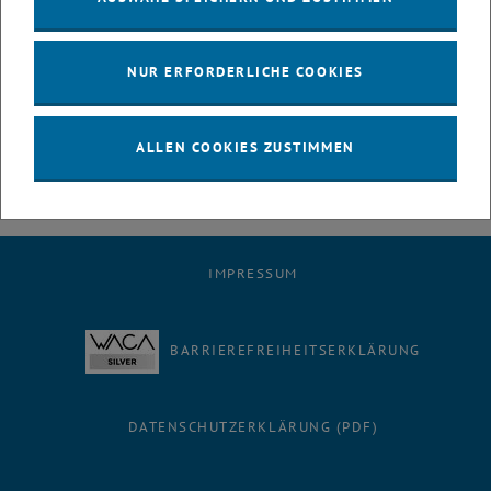
Sie das Adobe Creative Cloud Produkt, um die aktuellsten Versionen
beziehen zu können. Adobe weist hier auf den Lizenzvertrag hin: "
Die
NUR ERFORDERLICHE COOKIES
fortgesetzte Nutzung oder Bereitstellung dieser nicht autorisierten
Versionen stellt eine Rechtsverletzung dar und kann zu Forderungen
Dritter führen.
"
ALLEN COOKIES ZUSTIMMEN
IMPRESSUM
BARRIEREFREIHEITSERKLÄRUNG
DATENSCHUTZERKLÄRUNG (PDF)