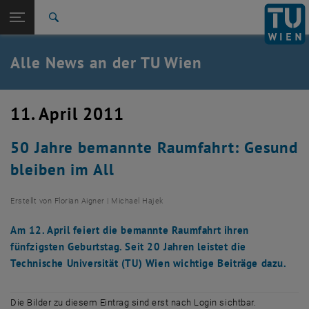
Studium
Seitennavigation öffnen
TU Login
Forschung
Suche
International
Quicklinks
Alle News an der TU Wien
Quicklinks-Menü umschalten
Karriere
Zur 1. Menü Ebene
Alle News
11. April 2011
Zurück zur letzten Ebene:
TU Wien Startseite
Zurück: Subseiten von TU Wien Startseite auflisten
50 Jahre bemannte Raumfahrt: Gesund
Übersicht
bleiben im All
Erstellt von
Florian Aigner | Michael Hajek
Am 12. April feiert die bemannte Raumfahrt ihren
fünfzigsten Geburtstag. Seit 20 Jahren leistet die
Technische Universität (TU) Wien wichtige Beiträge dazu.
Die Bilder zu diesem Eintrag sind erst nach Login sichtbar.