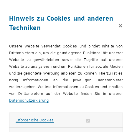
im Kristallgitter über lange Zeiträume gespeichert und bei
kontrollierter Erwärmung in Form von sichtbarem Licht wieder
freigesetzt werden. Die Intensität des Lumineszenzleuchtens wird
Hinweis zu Cookies und anderen
im Labor gemessen und ist ein Maß für die Strahlendosis.
×
Techniken
Seit damals nahmen die Wissenschaftler am Atominstitut der TU
Wien unter der Leitung von Norbert Vana und Michael Hajek an
Unsere Website verwendet Cookies und bindet Inhalte von
zahlreichen internationalen Experimenten teil. Zusammengearbeitet
Drittanbietern ein, um die grundlegende Funktionalität unserer
wird mit der russischen, der amerikanischen und der europäischen
Website zu gewährleisten sowie die Zugriffe auf unserer
Weltraumbehörde. Zu den Höhepunkten der Forschung zählen
Website zu analysieren und um Funktionen für soziale Medien
Messungen auf Satelliten, Space Shuttles und in der Raumstation
und zielgerichtete Werbung anbieten zu können. Hierzu ist es
ISS, und auch die Betreuung des mit fast 438 Tagen längsten
nötig Informationen an die jeweiligen Dienstanbieter
ununterbrochenen Raumfluges der Geschichte, in Kooperation mit
weiterzugeben. Weitere Informationen zu Cookies und Inhalten
der Austrian Society for Aerospace Medicine (ASM).
von Drittanbietern auf der Website finden Sie in unserer
Datenschutzerklärung
.
Kunststoffpuppe mit echtem Skelett für die Strahlungsmessung
Derzeit ist die TU Wien am umfangreichsten Programm auf dem
Gebiet des Strahlenschutzes beteiligt, das jemals im Weltraum
Erforderliche Cookies zulassen
Erforderliche Cookies
durchgeführt wurde. Mit der Kunststoffpuppe „Matroshka“, die
detailgetreu einem menschlichen Torso nachempfunden ist, wird