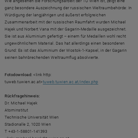
Wie angesehen die Forschungsarbeit der TU Wien ist, zeigt eine
ganz besondere Auszeichnung der russischen Weltraumbehörde: In
Würdigung der langjährigen und äußerst erfolgreichen
Zusammenarbeit mit der russischen Raumfahrt wurden Michael
Hajek und Norbert Vana mit der Gagarin-Medaille ausgezeichnet.
Sie ist aus Aluminium gefertigt – einem für Medaillen wohl recht
ungewöhnlichem Material. Das hat allerdings einen besonderen
Grund: Es ist das Aluminium der Wostok-1-Kapsel, in der Gagarin
seinen bahnbrechenden Weltraumflug absolvierte.
Fotodownload:
<link http:
tuweb.tuwien.ac.at>
tuweb.tuwien.ac.at/index.php
Rückfragehinweis:
Dr. Michael Hajek
Atominstitut
Technische Universität Wien
Stadionalle 2, 1020 Wien
T +43-1-58801-141393