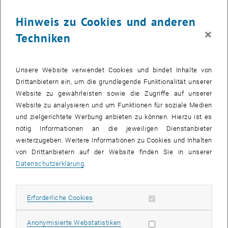
Hinweis zu Cookies und anderen
200 Jahre Forschung, Lehre und Innovation
×
Techniken
Am 6. November 2015 feiert die Technische Universität Wien ihr
200-jähriges Bestehen. Als moderne Forschungsuniversität von
internationalem Rang betreibt die TU Wien heute – ihrem Leitbild
Unsere Website verwendet Cookies und bindet Inhalte von
"Technik für Menschen" folgend – Wissenschaft auf höchstem
Drittanbietern ein, um die grundlegende Funktionalität unserer
Niveau. 2015 wird dieses Jubiläum gefeiert: Vom Neujahrskonzert
Website zu gewährleisten sowie die Zugriffe auf unserer
der Wiener Philharmoniker über die Diskussionsreiche "TU Forum",
Website zu analysieren und um Funktionen für soziale Medien
dem TU-Orientierungslauf, Konzerte bis zum Cinema TUesday
und zielgerichtete Werbung anbieten zu können. Hierzu ist es
<link http: www.tu200.at _blank>Überblick über das Jubiläums-
nötig Informationen an die jeweiligen Dienstanbieter
Programm auf tu200.at
weiterzugeben. Weitere Informationen zu Cookies und Inhalten
von Drittanbietern auf der Website finden Sie in unserer
"
Neujahrskonzert 2015" live im ORF
Datenschutzerklärung
.
Die Wiener Philharmoniker unter Dirigent Zubin Mehta widmen das
Neujahrskonzert den Jubeluniversitäten TU Wien (200-jähriges
Bestehen) sowie Universität Wien (650-jähriges Bestehen). Der
Erforderliche Cookies zulassen
Erforderliche Cookies
Schwerpunkt des Konzertes wird heuer auf Strauss und die Technik
gesetzt. Als Studierende am „Wiener Polytechnischen Institut“
Statistik Cookies zulassen
Anonymisierte Webstatistiken
(heute TU Wien) widmeten die Brüder Johann und Joseph Strauss