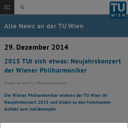
Studium
Seitennavigation öffnen
TU Login
Forschung
Suche
International
Quicklinks
Alle News an der TU Wien
Quicklinks-Menü umschalten
Karriere
Zur 1. Menü Ebene
Alle News
29. Dezember 2014
Zurück zur letzten Ebene:
TU Wien Startseite
Zurück: Subseiten von TU Wien Startseite auflisten
2015 TUt sich etwas: Neujahrskonzert
Übersicht
der Wiener Philharmoniker
Erstellt von
Büro für Öffentlichkeitsarbeit
Die Wiener Philharmoniker widmen der TU Wien ihr
Neujahrskonzert 2015 und bilden so den fulminanten
Auftakt zum Jubiläumsjahr.
Die Bilder zu diesem Eintrag sind erst nach Login sichtbar.