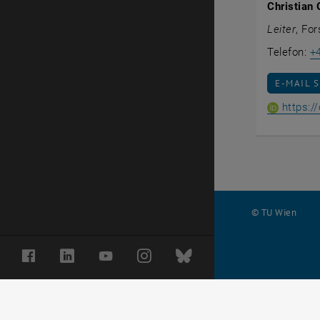
Christian 
Leiter
, Fo
Telefon:
+
E-MAIL 
E-MAIL 
https:/
© TU Wien
#
Facebook
LinkedIn
YouTube
Instagram
Bluesky
120744