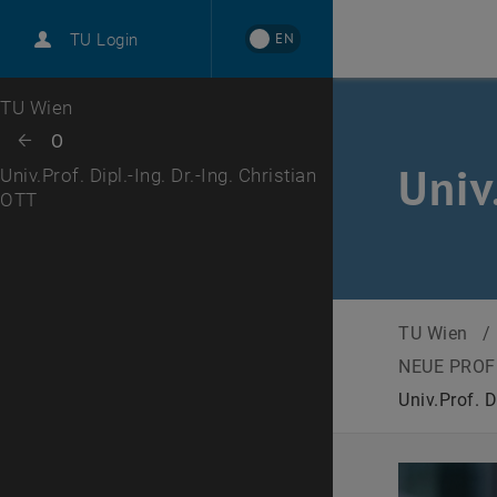
International
EN
TU Login
Karriere
Zur 1. Menü Ebene
TU Wien
Zurück zur letzten Ebene:
O
Zurück: Subseiten von O auflisten
Univ
Univ.Prof. Dipl.-Ing. Dr.-Ing. Christian
OTT
TU Wien
/
NEUE PROF
Univ.Prof. D