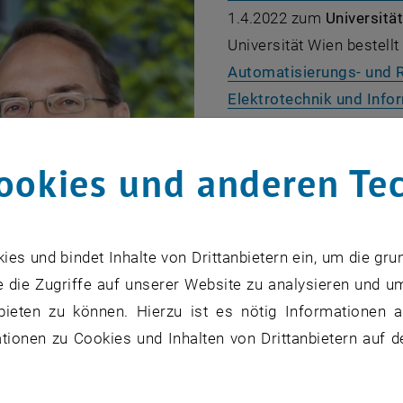
1.4.2022 zum
Universitä
Universität Wien bestellt
Automatisierungs- und 
Elektrotechnik und Info
Lebenslauf:
Christian Ot
(Johannes Kepler Univers
ookies und anderen Te
Studium ab und war ansc
(Deutsches Zentrum für L
Dissertation zum Thema
s und bindet Inhalte von Drittanbietern ein, um die gru
, öffnet ei
manipulators
" promovier
 die Zugriffe auf unserer Website zu analysieren und u
Universität des Saarland
bieten zu können. Hierzu ist es nötig Informationen an
an die Universität von T
ionen zu Cookies und Inhalten von Drittanbietern auf d
war. Danach kehrte er w
© Tiss: Christian Ott
Arbeitsgruppe zur Regel