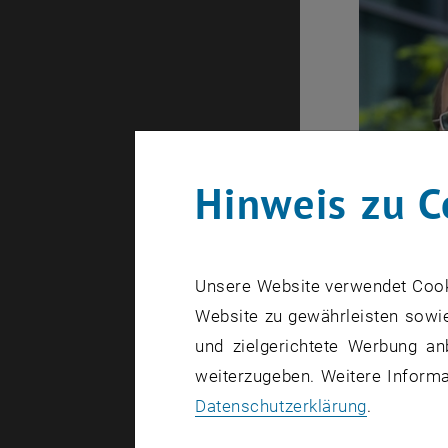
Hinweis zu C
Unsere Website verwendet Cookie
Website zu gewährleisten sowie
und zielgerichtete Werbung an
weiterzugeben. Weitere Informat
Datenschutzerklärung
.