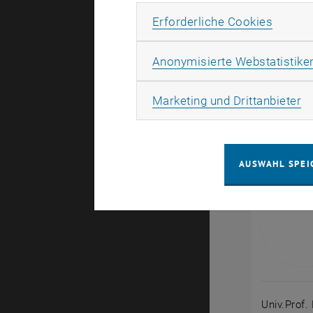
ab 2014 di
Erforde
Erforderliche Cookies
Mechatroni
Christian O
Anonymisierte Webstatistike
Dynamisch
Regelungste
Ma
Marketing und Drittanbieter
Publikatio
AUSWAHL SPEI
Univ.Prof. 