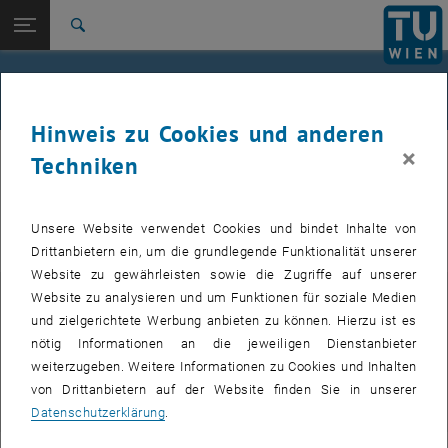
Studium
Seitennavigation öffnen
EN
TU Login
Forschung
Suche
International
Quicklinks
FAQs
Quicklinks-Menü umschalten
Karriere
Hinweis zu Cookies und anderen
Zur 1. Menü Ebene
TU Wien
×
Techniken
Frequently Asked Questions, also häufig gestellte Fragen zu den
Zurück zur letzten Ebene:
Forschungs- & Transfersupport
Zurück: Subseiten von Forschungs- & Transfersupport auflisten
einzelnen Bereichen finden Sie nachstehend.
FAQs
Sollten Sie Fragen haben, die in unseren FAQ nicht angeführt und
Unsere Website verwendet Cookies und bindet Inhalte von
beantwortet sind,
kontaktieren
Sie uns.
Drittanbietern ein, um die grundlegende Funktionalität unserer
Website zu gewährleisten sowie die Zugriffe auf unserer
Website zu analysieren und um Funktionen für soziale Medien
Intern
und zielgerichtete Werbung anbieten zu können. Hierzu ist es
nötig Informationen an die jeweiligen Dienstanbieter
Um die FAQs zu sehen, loggen Sie sich bitte oben links ein.
weiterzugeben. Weitere Informationen zu Cookies und Inhalten
FAQs Patent- & Lizenzmanagement
von Drittanbietern auf der Website finden Sie in unserer
FAQs F&E-Verträge
Datenschutzerklärung
.