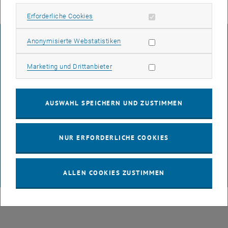
Erforderliche Cookies zulassen
Erforderliche Cookies
Statistik Cookies zulassen
IMPRESSUM
Anonymisierte Webstatistiken
Marketing Cookies zulassen
Marketing und Drittanbieter
BARRIEREFREIHEITSERKLÄRUNG
AUSWAHL SPEICHERN UND ZUSTIMMEN
DATENSCHUTZERKLÄRUNG (PDF)
NUR ERFORDERLICHE COOKIES
COOKIEEINSTELLUNGEN
ALLEN COOKIES ZUSTIMMEN
© TU Wien
# 922