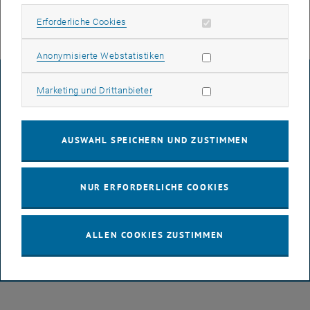
Erforderliche Cookies zulassen
Erforderliche Cookies
Statistik Cookies zulassen
Anonymisierte Webstatistiken
IMPRESSUM
Marketing Cookies zulassen
Marketing und Drittanbieter
BARRIEREFREIHEITSERKLÄRUNG
AUSWAHL SPEICHERN UND ZUSTIMMEN
DATENSCHUTZERKLÄRUNG (PDF)
NUR ERFORDERLICHE COOKIES
COOKIEEINSTELLUNGEN
ALLEN COOKIES ZUSTIMMEN
© TU Wien
# 97429