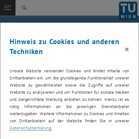
Studium
Seitennavigation öffnen
TU Login
Forschung
Suche
International
Quicklinks
Kosteneratz ab 2014
Quicklinks-Menü umschalten
Karriere
Hinweis zu Cookies und anderen
Zur 1. Menü Ebene
TU Wien
×
Techniken
Die seit 1.1.2014 gültige Kostenersatz-Richtlinie ist unter dem
Zurück zur letzten Ebene:
Projektcontrolling und Projektsupport
Zurück: Subseiten von Projektcontrolling und Projektsupport auflisten
, öffnet eine externe URL in einem neuen Fenster
folgendem
Link
zu finden. Der Fachbereich Projektcontrolling und –
Kostenersatz ab 2014
support ist für folgende Agenden in Bezug auf den Kostenersatz
Unsere Website verwendet Cookies und bindet Inhalte von
zuständig: Auskünfte zum Kostenersatz, Berechnung des
Drittanbietern ein, um die grundlegende Funktionalität unserer
Kostenersatzes, Einziehung und Refundierung des Kostenersatzes.
Website zu gewährleisten sowie die Zugriffe auf unserer
, öffnet eine externe URL in einem neuen Fenster
In
TUinsight
stehen für Projekte, die dieser Kostenersatz-Richtlinie
Website zu analysieren und um Funktionen für soziale Medien
unterliegen folgende Kostenersatz-Berichte zur Verfügung:
und zielgerichtete Werbung anbieten zu können. Hierzu ist es
Kostenersatz-Bericht (inkl. Planwert), Einziehungs-Bericht,
nötig Informationen an die jeweiligen Dienstanbieter
Refundierungs-Bericht.
weiterzugeben. Weitere Informationen zu Cookies und Inhalten
Für Projekte, welche der seit 1.1.2014 gültige Kostenersatz-
von Drittanbietern auf der Website finden Sie in unserer
Richtlinie unterliegen, wird diese Richtlinie bis zum Abschluss
Datenschutzerklärung
.
angewendet.