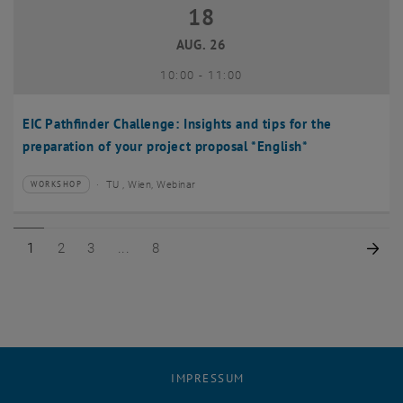
18
18 August 2026
AUG. 26
bis
10:00
-
11:00
EIC Pathfinder Challenge: Insights and tips for the
preparation of your project proposal *English*
TU , Wien, Webinar
WORKSHOP
Veranstaltungstyp:
Veranstaltungsort:
Seite 1 von 8
Seite 2 von 8
Seite 3 von 8
Seite 8 von 8
Näc
1
2
3
8
IMPRESSUM