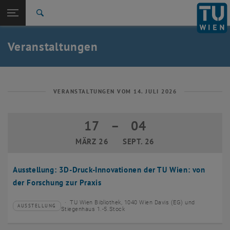
Studium
Seitennavigation öffnen
EN
TU Login
Forschung
Suche
Event eintragen
Eventmanagement
International
Quicklinks
Veranstaltungen
Quicklinks-Menü umschalten
Karriere
Zur 1. Menü Ebene
TU Wien
Zurück zur letzten Ebene:
Aktuelles
Zurück: Subseiten von Aktuelles auflisten
VERANSTALTUNGEN VOM 14. JULI 2026
Veranstaltungskalender
Event eintragen
17
–
04
17 März 2026 bis 04 September 2026
Eventmanagement
MÄRZ 26
SEPT. 26
Ausstellung: 3D-Druck-Innovationen der TU Wien: von
der Forschung zur Praxis
TU Wien Bibliothek, 1040 Wien Davis (EG) und
AUSSTELLUNG
Veranstaltungstyp:
Veranstaltungsort:
Stiegenhaus 1.-5.Stock