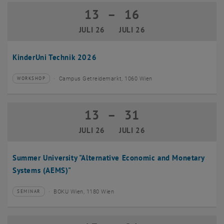
13
–
16
13 Juli 2026 bis 16 Juli 2026
JULI 26
JULI 26
KinderUni Technik 2026
Campus Getreidemarkt, 1060 Wien
WORKSHOP
Veranstaltungstyp:
Veranstaltungsort:
13
–
31
13 Juli 2026 bis 31 Juli 2026
JULI 26
JULI 26
Summer University "Alternative Economic and Monetary
Systems (AEMS)"
BOKU Wien, 1180 Wien
SEMINAR
Veranstaltungstyp:
Veranstaltungsort: