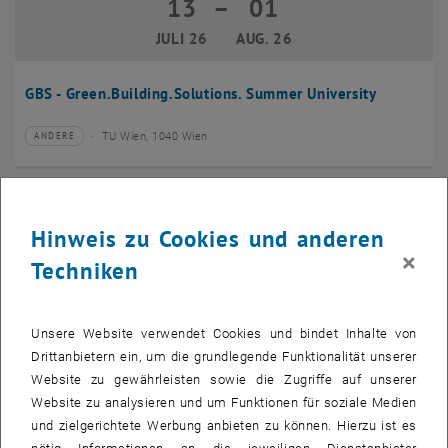
13
–
01
13 Juli 2026 bis 01 August 2026
JULI 26
AUG. 26
GBS - Green.Building.Solutions. Summer University
TU Wien, 1040 Wien
ANDERE
Veranstaltungstyp:
Veranstaltungsort:
20
–
24
20 Juli 2026 bis 24 Juli 2026
Hinweis zu Cookies und anderen
JULI 26
JULI 26
×
Techniken
CMAM 2026
Unsere Website verwendet Cookies und bindet Inhalte von
TU Wien, 1040 Wien
KONFERENZ
Veranstaltungstyp:
Veranstaltungsort:
Drittanbietern ein, um die grundlegende Funktionalität unserer
Website zu gewährleisten sowie die Zugriffe auf unserer
28
Website zu analysieren und um Funktionen für soziale Medien
28 Juli 2026
und zielgerichtete Werbung anbieten zu können. Hierzu ist es
JULI 26