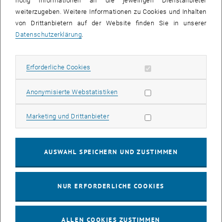
nötig Informationen an die jeweiligen Dienstanbieter
weiterzugeben. Weitere Informationen zu Cookies und Inhalten
bis
16:00
-
17:00
von Drittanbietern auf der Website finden Sie in unserer
Datenschutzerklärung
.
EMBA Online Info Session mit Dekan Prof. Dr. Wolfgang
Güttel
Erforderliche Cookies zulassen
Erforderliche Cookies
Online, via Zoom
INFORMATIONSVERANSTALTUNG
Veranstaltungstyp:
Veranstaltungsort:
Statistik Cookies zulassen
Anonymisierte Webstatistiken
03
03 August 2026
Marketing Cookies zulassen
Marketing und Drittanbieter
AUG. 26
bis
13:00
-
13:30
AUSWAHL SPEICHERN UND ZUSTIMMEN
Info Session Learning Journey Turin
NUR ERFORDERLICHE COOKIES
Online, Via Zoom
INFORMATIONSVERANSTALTUNG
Veranstaltungstyp:
Veranstaltungsort:
ALLEN COOKIES ZUSTIMMEN