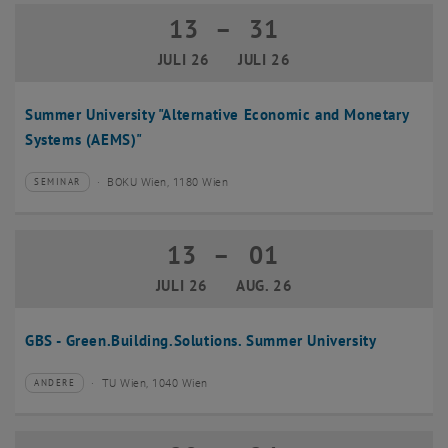
13
–
31
13 Juli 2026 bis 31 Juli 2026
JULI 26
JULI 26
Summer University "Alternative Economic and Monetary
Systems (AEMS)"
BOKU Wien, 1180 Wien
SEMINAR
Veranstaltungstyp:
Veranstaltungsort:
13
–
01
13 Juli 2026 bis 01 August 2026
JULI 26
AUG. 26
GBS - Green.Building.Solutions. Summer University
TU Wien, 1040 Wien
ANDERE
Veranstaltungstyp:
Veranstaltungsort: