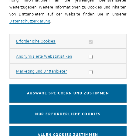
nötig Informationen an die jeweiligen Dienstanbieter
03
03 August 2026
weiterzugeben. Weitere Informationen zu Cookies und Inhalten
von Drittanbietern auf der Website finden Sie in unserer
AUG. 26
Datenschutzerklärung
.
bis
13:00
-
13:30
Erforderliche Cookies zulassen
Erforderliche Cookies
Info Session Learning Journey Turin
Online, Via Zoom
INFORMATIONSVERANSTALTUNG
Statistik Cookies zulassen
Anonymisierte Webstatistiken
Veranstaltungstyp:
Veranstaltungsort:
Marketing Cookies zulassen
Marketing und Drittanbieter
04
–
04 August 2026 bis
AUG. 26
AUSWAHL SPEICHERN UND ZUSTIMMEN
Stammtisch 04.08.
NUR ERFORDERLICHE COOKIES
tba, 1060 Wien
ANDERE
Veranstaltungstyp:
Veranstaltungsort:
ALLEN COOKIES ZUSTIMMEN