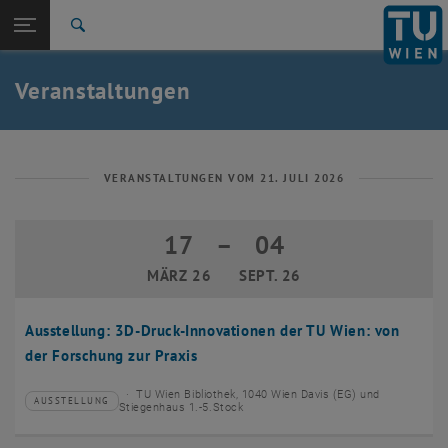
Studium
Seitennavigation öffnen
EN
TU Login
Forschung
Suche
Event eintragen
Eventmanagement
International
Quicklinks
Veranstaltungen
Quicklinks-Menü umschalten
Karriere
Zur 1. Menü Ebene
TU Wien
Zurück zur letzten Ebene:
Aktuelles
Zurück: Subseiten von Aktuelles auflisten
VERANSTALTUNGEN VOM 21. JULI 2026
Veranstaltungskalender
Event eintragen
17
–
04
17 März 2026 bis 04 September 2026
Eventmanagement
MÄRZ 26
SEPT. 26
Ausstellung: 3D-Druck-Innovationen der TU Wien: von
der Forschung zur Praxis
TU Wien Bibliothek, 1040 Wien Davis (EG) und
AUSSTELLUNG
Veranstaltungstyp:
Veranstaltungsort:
Stiegenhaus 1.-5.Stock