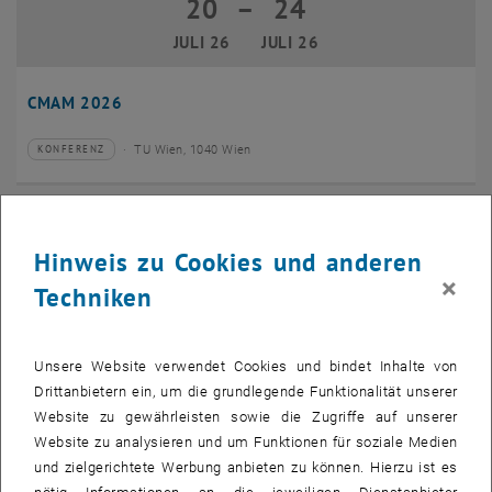
20
–
24
20 Juli 2026 bis 24 Juli 2026
JULI 26
JULI 26
CMAM 2026
TU Wien, 1040 Wien
KONFERENZ
Veranstaltungstyp:
Veranstaltungsort:
28
28 Juli 2026
Hinweis zu Cookies und anderen
JULI 26
×
Techniken
bis
16:00
-
17:00
EMBA Online Info Session mit Dekan Prof. Dr. Wolfgang
Unsere Website verwendet Cookies und bindet Inhalte von
Güttel
Drittanbietern ein, um die grundlegende Funktionalität unserer
Website zu gewährleisten sowie die Zugriffe auf unserer
Online, via Zoom
INFORMATIONSVERANSTALTUNG
Veranstaltungstyp:
Veranstaltungsort:
Website zu analysieren und um Funktionen für soziale Medien
und zielgerichtete Werbung anbieten zu können. Hierzu ist es