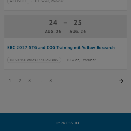
TU , Wien, Webinar
WORKSHOP
Veranstaltungstyp:
Veranstaltungsort:
24
–
25
24 August 2026 bis 25 August 2026
AUG. 26
AUG. 26
ERC-2027-STG and COG Training mit Yellow Research
TU Wien, . Webinar
INFORMATIONSVERANSTALTUNG
Veranstaltungstyp:
Veranstaltungsort:
Seite 1 von 8
Seite 2 von 8
Seite 3 von 8
Seite 8 von 8
Näc
1
2
3
8
IMPRESSUM