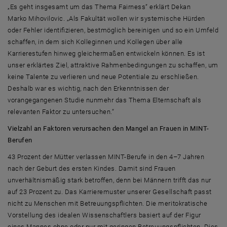
„Es geht insgesamt um das Thema
Fairness
“ erklärt Dekan
Marko Mihovilovic. „Als Fakultät wollen wir systemische Hürden
oder Fehler identifizieren, bestmöglich bereinigen und so ein Umfeld
schaffen, in dem sich Kolleginnen und Kollegen über alle
Karrierestufen hinweg gleichermaßen entwickeln können. Es ist
unser erklärtes Ziel, attraktive Rahmenbedingungen zu schaffen, um
keine Talente zu verlieren und neue Potentiale zu erschließen.
Deshalb war es wichtig, nach den Erkenntnissen der
vorangegangenen Studie nunmehr das Thema Elternschaft als
relevanten Faktor zu untersuchen.“
Vielzahl an Faktoren verursachen den Mangel an Frauen in MINT-
Berufen
43 Prozent der Mütter verlassen MINT-Berufe in den 4–7 Jahren
nach der Geburt des ersten Kindes. Damit sind Frauen
unverhältnismäßig stark betroffen, denn bei Männern trifft das nur
auf 23 Prozent zu. Das Karrieremuster unserer Gesellschaft passt
nicht zu Menschen mit Betreuungspflichten. Die meritokratische
Vorstellung des idealen Wissenschaftlers basiert auf der Figur
eines Mannes ohne oder nur mit geringen Betreuungspflichten. Dies