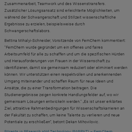
Zusammenarbeit,
Team
work und des Wissenstransfers.
Zusätzlicher Lösungsansatz sind erleichterte Möglichkeiten, um
während der Schwangerschaft und Stillzeit wissenschaftliche
Ergebnisse zu erzielen, beispielsweise durch
Schwangerschaftslabors.
Bettina Mihalyi-Schneider, Vorsitzende von FemChem kommentiert:
"FemChem wurde gegründet um ein offenes und faires
Arbeitsumfeld für alle zu schaffen und um die spezifischen Hürden
und Herausforderungen von Frauen in der Wissenschaft zu
identifizieren, damit sie gemeinsam reduziert oder eliminiert werden
können. Wir unterstützen einen respektvollen und anerkennenden
Umgang miteinander und schaffen Raum für neue Ideen und
Ansätze, die zu einer Transformation beitragen. Die
Studienergebnisse zeigen konkrete Handlungsfelder auf, wo wir
gemeinsam Lösungen entwickeln werden." „Es ist unser erklärtes
Ziel, attraktive Rahmenbedingungen für Wissenschaftskarrieren an
der Fakultät zu schaffen, um keine Talente zu verlieren und neue
Potentiale zu erschließen“, betont Dekan Mihovilovic.
PArents in REsearch aNd Technology (PARENT) – FemChem