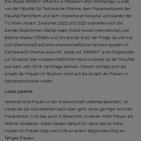
Die Studie
PARENT
(PArents in REsearch aNd Technology) wurde
von der Fakultät für Technische Chemie, dem Frauennetzwerk der
Fakultät FemChem und dem Vizerektorat Personal und
Gender
der
TU Wien initiiert. Zwischen 2022 und 2023 widmeten sich die
Gender-Expertinnen Marita Haas (
Ward Howell International
) und
Bettina Stadler (FORBA und Universität Graz) der Frage, ob und wie
sich Elternschaft auf eine wissenschaftliche Karriere speziell im
Fachbereich Chemie auswirkt. Dabei ist „
PARENT
“ eine Folgestudie
zur Situation des wissenschaftlichen Nachwuchses an der Fakultät
aus dem Jahr 2019. Kernfrage damals: Warum schlägt sich die
Anzahl der Frauen im Studium nicht auf die Anzahl der Frauen in
Spitzenpositionen nieder.
Leaky
pipeline
Weltweit sind Frauen in der Wissenschaft unterrepräsentiert. Je
weiter es die Karriereleiter nach oben geht, umso geringer wird der
Frauenanteil. Und das auch in Bereichen, in denen mehr Frauen als
Männer studieren. Daten deuten darauf hin, dass das an hohe
Hürden für Frauen liegt und nicht an einem begrenzten Pool an
fähigen Frauen.