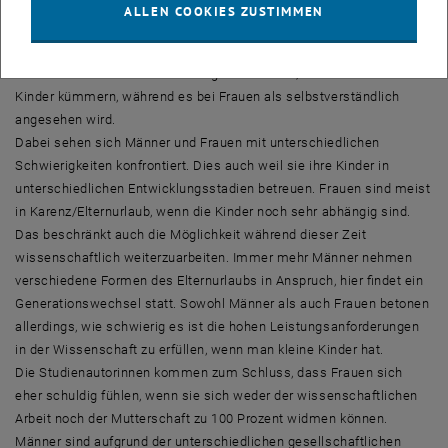
Untersucht wurden die organisatorischen Strukturen und Prozesse,
ALLEN COOKIES ZUSTIMMEN
die zu einer pessimistischen Einschätzung von Frauen und zur
geringen Anzahl von Frauenkarrieren führen. Generell werden in
unserer Gesellschaft Männer beglückwünscht, wenn sie sich um die
Kinder kümmern, während es bei Frauen als selbstverständlich
angesehen wird.
Dabei sehen sich Männer und Frauen mit unterschiedlichen
Schwierigkeiten konfrontiert. Dies auch weil sie ihre Kinder in
unterschiedlichen Entwicklungsstadien betreuen. Frauen sind meist
in Karenz/Elternurlaub, wenn die Kinder noch sehr abhängig sind.
Das beschränkt auch die Möglichkeit während dieser Zeit
wissenschaftlich weiterzuarbeiten. Immer mehr Männer nehmen
verschiedene Formen des Elternurlaubs in Anspruch, hier findet ein
Generationswechsel statt. Sowohl Männer als auch Frauen betonen
allerdings, wie schwierig es ist die hohen Leistungsanforderungen
in der Wissenschaft zu erfüllen, wenn man kleine Kinder hat.
Die Studienautorinnen kommen zum Schluss, dass Frauen sich
eher schuldig fühlen, wenn sie sich weder der wissenschaftlichen
Arbeit noch der Mutterschaft zu 100 Prozent widmen können.
Männer sind aufgrund der unterschiedlichen gesellschaftlichen