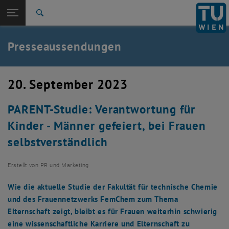
Studium
Seitennavigation öffnen
EN
TU Login
Forschung
Suche
International
Quicklinks
Presseaussendungen
Quicklinks-Menü umschalten
Karriere
Zur 1. Menü Ebene
TU Wien
20. September 2023
Zurück zur letzten Ebene:
Aktuelles
Zurück: Subseiten von Aktuelles auflisten
PARENT-Studie: Verantwortung für
Presseaussendungen
Kinder - Männer gefeiert, bei Frauen
selbstverständlich
Erstellt von
PR und Marketing
Wie die aktuelle Studie der Fakultät für technische Chemie
und des Frauennetzwerks FemChem zum Thema
Elternschaft zeigt, bleibt es für Frauen weiterhin schwierig
eine wissenschaftliche Karriere und Elternschaft zu