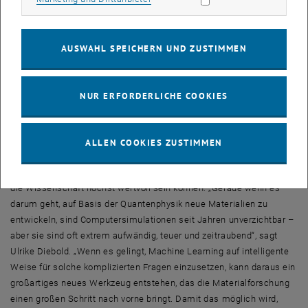
bei diesen Berechnungen zeigte sich, dass die experimentellen
Daten und die
Machine-Learning
-Algorithmen tatsächlich richtig
gelegen waren.
AUSWAHL SPEICHERN UND ZUSTIMMEN
Mensch und Maschine: Ein Blick in die Zukunft
„Man muss also alle bisherigen Ergebnisse über Iridiumdioxid völlig
NUR ERFORDERLICHE COOKIES
neu überdenken“, sagt Ulrike Diebold. „Die Orientierung der
Oberfläche spielt nämlich auch für das chemische und
physikalische Verhalten des Materials eine entscheidende Rolle.“
ALLEN COOKIES ZUSTIMMEN
Für Diebold ist das Ergebnis auch ein wichtiger Beweis dafür, dass
neue Forschungsmethoden aus dem Bereich
Machine Learning
für
die Wissenschaft höchst wertvoll sein können: „Gerade wenn es
darum geht, auf Basis der Quantenphysik neue Materialien zu
entwickeln, sind Computersimulationen seit Jahren unverzichtbar –
aber sie sind oft extrem aufwändig, teuer und zeitraubend“, sagt
Ulrike Diebold. „Wenn es gelingt,
Machine Learning
auf intelligente
Weise für solche komplizierten Fragen einzusetzen, kann daraus ein
großartiges neues Werkzeug entstehen, das die Materialforschung
einen großen Schritt nach vorne bringt. Damit das möglich wird,