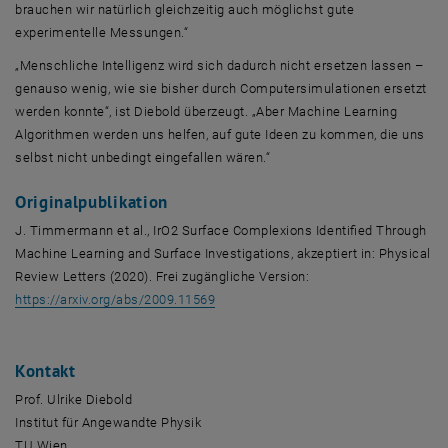
brauchen wir natürlich gleichzeitig auch möglichst gute
experimentelle Messungen.“
„Menschliche Intelligenz wird sich dadurch nicht ersetzen lassen –
genauso wenig, wie sie bisher durch Computersimulationen ersetzt
werden konnte“, ist Diebold überzeugt. „Aber Machine Learning
Algorithmen werden uns helfen, auf gute Ideen zu kommen, die uns
selbst nicht unbedingt eingefallen wären.“
Originalpublikation
J. Timmermann et al.,
IrO2 Surface Complexions Identified Through
Machine Learning and Surface Investigations
, akzeptiert in:
Physical
Review Letters
(2020). Frei zugängliche Version:
, öffnet eine externe URL in einem ne
https://arxiv.org/abs/2009.11569
Kontakt
Prof. Ulrike Diebold
Institut für Angewandte Physik
TU Wien