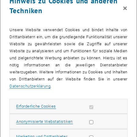
Hinweis zu Cookies und anderen
Kraushofer. „Bei Iridiumoxid dachte man, das sei das die
×
sogenannte 110-Richtung – das hatten die Rechnungen so ergeben.
Techniken
Doch überraschenderweise kamen wir bei unseren Messungen zu
einem ganz anderen Ergebnis.“
Unsere Website verwendet Cookies und bindet Inhalte von
Maschinen, die Quantenphysik lernen
Drittanbietern ein, um die grundlegende Funktionalität unserer
Website zu gewährleisten sowie die Zugriffe auf unserer
Bei einer Konferenz knapp vor dem Corona-Lockdown traf Ulrike
Website zu analysieren und um Funktionen für soziale Medien
Diebold auf Karsten Reuter von der TU München, der sich ebenfalls
und zielgerichtete Werbung anbieten zu können. Hierzu ist es
mit Iridiumoxid beschäftigt. Sein Team verwendet
Machine Learning
nötig Informationen an die jeweiligen Dienstanbieter
– also Techniken aus dem Bereich der künstlichen Intelligenz – um
weiterzugeben. Weitere Informationen zu Cookies und Inhalten
Materialeigenschaften besser berechnen zu können. Und dabei
von Drittanbietern auf der Website finden Sie in unserer
hatte man genau dieselbe Überraschung erlebt wie in Wien: „Genau
Datenschutzerklärung
.
wie das Experiment hatten auch die
Machine-Learning
-Algorithmen
ergeben, dass die stabile Richtung der Iridiumoxid-Oberfläche eine
andere ist als bisher gedacht“, sagt Reuter. „Wir beschlossen daher,
Erforderliche Cookies zulassen
Erforderliche Cookies
Subseiten von Veranstal
uns die Sache gemeinsam noch näher anzusehen.
Weitere Untersuchungen wurden daher durchgeführt – unter
Statistik Cookies zulassen
Anonymisierte Webstatistiken
anderem noch aufwändigere Computersimulationen als jene, die
früher augenscheinlich das falsche Ergebnis geliefert hatten. Und
Marketing Cookies zulassen
Marketing und Drittanbieter