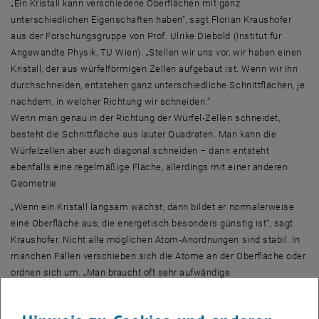
„Ein Kristall kann verschiedene Oberflächen mit ganz
unterschiedlichen Eigenschaften haben“, sagt Florian Kraushofer
aus der Forschungsgruppe von Prof. Ulrike Diebold (Institut für
Angewandte Physik, TU Wien). „Stellen wir uns vor, wir haben einen
Kristall, der aus würfelförmigen Zellen aufgebaut ist. Wenn wir ihn
durchschneiden, entstehen ganz unterschiedliche Schnittflächen, je
nachdem, in welcher Richtung wir schneiden.“
Wenn man genau in der Richtung der Würfel-Zellen schneidet,
besteht die Schnittfläche aus lauter Quadraten. Man kann die
Würfelzellen aber auch diagonal schneiden – dann entsteht
ebenfalls eine regelmäßige Fläche, allerdings mit einer anderen
Geometrie.
„Wenn ein Kristall langsam wächst, dann bildet er normalerweise
eine Oberfläche aus, die energetisch besonders günstig ist“, sagt
Kraushofer. Nicht alle möglichen Atom-Anordnungen sind stabil. In
manchen Fällen verschieben sich die Atome an der Oberfläche oder
ordnen sich um. „Man braucht oft sehr aufwändige
Simulationsrechnungen auf Supercomputern, um zu ermitteln,
welche geometrische Konfiguration die stabilste ist“, erklärt