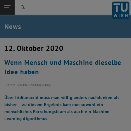
Studium
Seitennavigation öffnen
EN
TU Login
Forschung
Suche
Presseaussendungen
Ausgezeichnetes
Veranstaltungskalender
International
Quicklinks
News
Quicklinks-Menü umschalten
Karriere
Zur 1. Menü Ebene
TU Wien
12. Oktober 2020
Zurück zur letzten Ebene:
TU Wien
Zurück: Subseiten von TU Wien auflisten
Wenn Mensch und Maschine dieselbe
Aktuelles
Presseaussendungen
Idee haben
Ausgezeichnetes
Veranstaltungskalender
Erstellt von
PR und Marketing
Mitteilungsblätter
, öffnet eine externe URL in einem neuen Fenster
Mitteilungsblätter
Über Iridiumoxid muss man völlig anders nachdenken als
bisher – zu diesem Ergebnis kam nun sowohl ein
menschliches Forschungsteam als auch ein Machine
Learning Algorithmus.