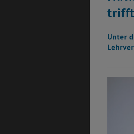
triff
Unter d
Lehrver