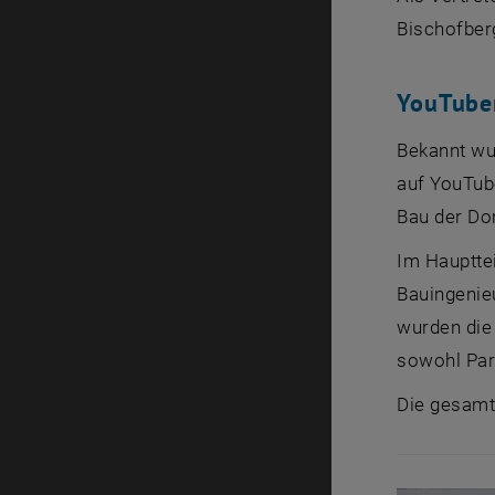
Bischofberg
YouTube
Bekannt wur
auf YouTube
Bau der Do
Im Haupttei
Bauingenieu
wurden die
sowohl Para
Die gesamt