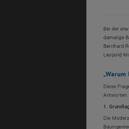
Bei der etw
damalige B
Bernhard R
Leopold Wi
„Warum b
Diese Frag
Antworten.
1. Grundla
Die Moderat
Bauingenie