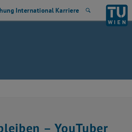
chung
International
Karriere
Suche
 bleiben – YouTuber