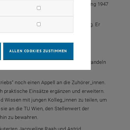
e Bauverträge: Bei der Erstveröffentlichung 1947
ssourcenschonende Baustellenabwicklung. Er
t zu reduzieren, um den latenten
ALLEN COOKIES ZUSTIMMEN
en zielgerichteten Einsatz moderner
egt jedoch weiterhin dem geschickten Handeln
riebs“ noch einen Appell an die Zuhörer_innen.
h praktische Einsätze ergänzen und erweitern.
nd Wissen mit jungen Kolleg_innen zu teilen, um
 sie an die TU Wien, den Stellenwert der
hin zu bewahren.
läuterten Jacqueline Raab und Astrid