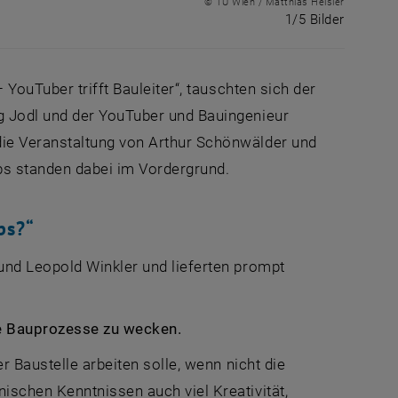
© TU Wien / Matthias Heisler
1 von 5 
1/5 Bilder
YouTuber trifft Bauleiter“, tauschten sich der
g Jodl und der YouTuber und Bauingenieur
ie Veranstaltung von Arthur Schönwälder und
s standen dabei im Vordergrund.
bs?“
und Leopold Winkler und lieferten prompt
ie Bauprozesse zu wecken.
r Baustelle arbeiten solle, wenn nicht die
schen Kenntnissen auch viel Kreativität,