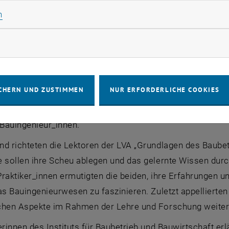
nnte Schönwälder die ÖN B 2110, die „Schablone“ für viel
Statistik Cookies zulassen
n
 8 Seiten, 2023 bestand diese aus bereits 50 Seiten.
erausforderung nannte Winkler die klimaneutrale und re
rketing Cookies zulassen
nter anderem dafür, Verschwendungen in jeglicher Hinsich
mangel zu kompensieren.
CHERN UND ZUSTIMMEN
NUR ERFORDERLICHE COOKIES
enden waren sich einig, dass diese Lücke selbst durch d
n nur teilweise geschlossen werden kann. Der Rest obli
 Bauingenieur_innen.
d richteten die Lektoren der LVA „Grundlagen des Baubet
 sollen ihre Scheu ablegen und das gelernte Wissen durc
raktiker_innen ermutigten die beiden, ihre Erfahrungen u
as Bauingenieurwesen zu faszinieren. Zuletzt appellierten
chen Aspekte im Rahmen der Lehre und Forschung weiter
erinnen des Instituts für Baubetrieb und Bauwirtschaft er