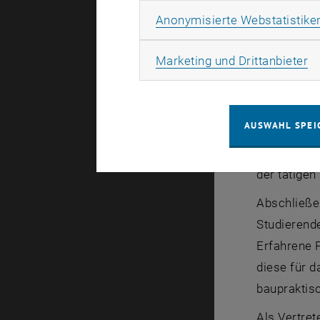
Beispiel na
Anonymisierte Webstatistike
hatte diese
Als neue H
Ma
Marketing und Drittanbieter
plädierte u
Fachkräfte
AUSWAHL SPEI
Die Vortrag
Anwendunge
der tätigen
Abschließen
Studierende
Erfahrene P
diese für d
baupraktis
Als Vertret