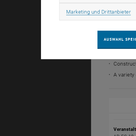
Methods:
Ma
Marketing und Drittanbieter
Practical
focussed
Participa
AUSWAHL SPEI
peer-fee
The multi
Construct
A variety
Veranstal
Veranstal