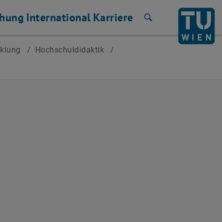
chung
International
Karriere
Suche
cklung
/
Hochschuldidaktik
/