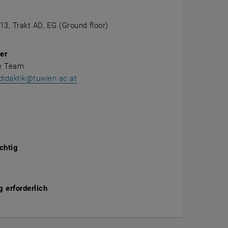
 13, Trakt AD, EG (Ground floor)
er
re Team
didaktik@tuwien.ac.at
chtig
 erforderlich