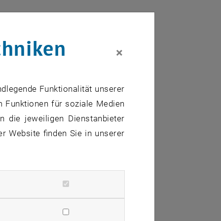
n course content in individual contexts
chniken
×
unicative requirements of the students
ndlegende Funktionalität unserer
m Funktionen für soziale Medien
 die jeweiligen Dienstanbieter
 any other course content
er Website finden Sie in unserer
ils, including relevant higher education
ment
nciation and other language issues