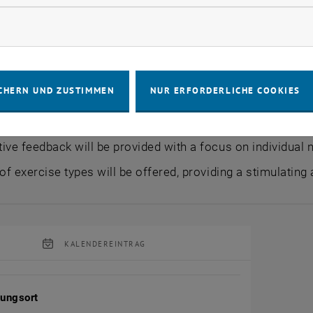
rketing Cookies zulassen
 role-play tasks will be provided to give each participant 
 way.
nts will be encouraged to work on and practise elements o
CHERN UND ZUSTIMMEN
NUR ERFORDERLICHE COOKIES
dback.
-stage workshop is designed to maximise the effect of re
ive feedback will be provided with a focus on individual 
 of exercise types will be offered, providing a stimulating
KALENDEREINTRAG
tung Details
tungsort