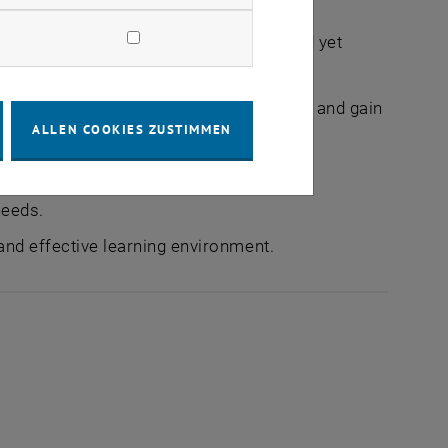
ample opportunity to practise in a relaxed yet
f their own individual teaching material and gain
ALLEN COOKIES ZUSTIMMEN
gular practice.
needs.
 and effective learning environment.