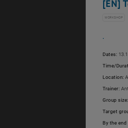
[EN] T
WORKSHOP
.
Dates:
13.1
Time/Dura
Location:
A
Trainer:
An
Group size
Target gro
By the end 