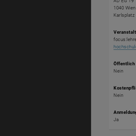
AD EG 19
1040 Wien
Karlsplatz
Veranstalt
focus:leh
hochschul
Öffentlich
Nein
Kostenpfli
Nein
Anmeldung
Ja