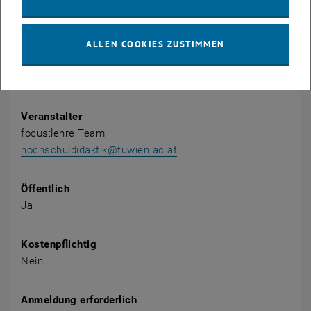
Veranstaltung Details
Veranstaltungsort
ALLEN COOKIES ZUSTIMMEN
Kontaktraum (Elektrotechnikgebäude) Stiege I, 6. Stock
1040 Wien
Gußhausstraße 27-29
Veranstalter
focus:lehre Team
hochschuldidaktik@tuwien.ac.at
Öffentlich
Ja
Kostenpflichtig
Nein
Anmeldung erforderlich