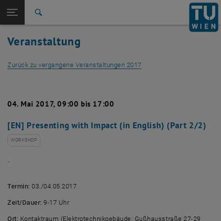
Studium
Seitennavigation öffnen
EN
TU Login
Forschung
Suche
International
Veranstaltung
Quicklinks
Quicklinks-Menü umschalten
Karriere
Zurück zu vergangene Veranstaltungen 2017
Zur 1. Menü Ebene
Studium
Zurück zur letzten Ebene:
Vergangene Events
Zurück: Subseiten von Vergangene Events auflisten
Detailansicht 2017
04. Mai 2017, 09:00 bis 17:00
[EN] Presenting with Impact (in English) (Part 2/2)
WORKSHOP
.
Termin:
03./04.05.2017
Zeit/Dauer:
9-17 Uhr
Ort:
Kontaktraum (Elektrotechnikgebäude; Gußhausstraße 27-29