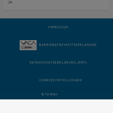
Ja
IMPRESSUM
BARRIEREFREIHEITSERKLÄRUNG
DATENSCHUTZERKLÄRUNG (PDF)
COOKIEEINSTELLUNGEN
Facebook
LinkedIn
YouTube
Instagram
Bluesky
© TU Wien
# 68877