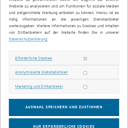
An innovative course that is ideal for university lecturers who would
Website zu analysieren und um Funktionen für soziale Medien
like to progress and develop their presentation and lecturing skills to
und zielgerichtete Werbung anbieten zu können. Hierzu ist es
the next level. A key part of the course will be work on a lecture. This
nötig Informationen an die jeweiligen Dienstanbieter
could be part of a presentation that you have delivered in the past or
weiterzugeben. Weitere Informationen zu Cookies und Inhalten
are going to deliver in the future. Please bring this with you.
von Drittanbietern auf der Website finden Sie in unserer
Datenschutzerklärung
.
Alternatively, you are welcome to work on subjects provided by the
trainer.
Methoden:
Erforderliche Cookies zulassen
Erforderliche Cookies
Participant focused and interactive
Statistik Cookies zulassen
Anonymisierte Webstatistiken
Group-, pair- and individual work
Problem solving, simulations, role-plays and discussions
Marketing Cookies zulassen
Marketing und Drittanbieter
Kosten für Mitarbeiter_innen anderer Universitäten: 350 €
AUSWAHL SPEICHERN UND ZUSTIMMEN
KALENDEREINTRAG
NUR ERFORDERLICHE COOKIES