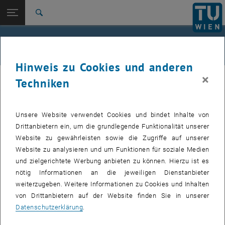
Studium
Seitennavigation öffnen
EN
TU Login
Forschung
Suche
International
Quicklinks
Über uns
Quicklinks-Menü umschalten
Karriere
Hinweis zu Cookies und anderen
Zur 1. Menü Ebene
Neutronen- und Quantenphysik
×
Neutronen- und Quantenphysik
Techniken
Zurück zur letzten Ebene:
qBounce - Gravitationsresonanz-
Zurück: Subseiten von qBounce - Gravitationsresonanz-Spektroskopie a
Spektroskopie
, öffnet eine ext
Geoffrey L. Greene,
Quantum bouncing ball resonates
, Nature
Unsere Website verwendet Cookies und bindet Inhalte von
Über uns
Physics, vol. 7 pp. 447-448 (2011)
Drittanbietern ein, um die grundlegende Funktionalität unserer
, öffnet eine externe U
Joerg Heber,
G
r
avity
weighs
in
on
s
pe
ct
r
os
c
opy
, All that matters
Website zu gewährleisten sowie die Zugriffe auf unserer
Website zu analysieren und um Funktionen für soziale Medien
Chad Orzel,
Bouncing Neutrons for Fun and Science: ”Realization of
und zielgerichtete Werbung anbieten zu können. Hierzu ist es
, öffnet eine externe URL
a gravity-resonance-spectroscopy technique”
, scienceblogs,
nötig Informationen an die jeweiligen Dienstanbieter
21.04.2011
weiterzugeben. Weitere Informationen zu Cookies und Inhalten
, öffnet eine ex
Neutrons could test Newton’s gravity and string theory
, BBC News,
von Drittanbietern auf der Website finden Sie in unserer
18.4.2011
Datenschutzerklärung
.
, öffnet eine externe URL in einem neuen
Dark matter and string theory?
, ILL (Presse Mitteilung), 17.04.2011