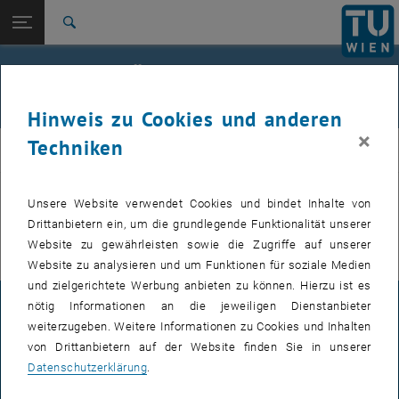
Studium
Seitennavigation öffnen
EN
TU Login
Forschung
Suche
International
Indien trifft Österreich –
Quicklinks
Quicklinks-Menü umschalten
Karriere
Anmeldeformular
Hinweis zu Cookies und anderen
Zur 1. Menü Ebene
E330-02-2-Forschungsgruppe Immobilien und Facility
×
Techniken
IFM
Management
Zurück zur letzten Ebene:
India Meets Austria
Zurück: Subseiten von India Meets Austria auflisten
Please switch to the English version in the top left corner or simply
Unsere Website verwendet Cookies und bindet Inhalte von
Application
use this
link
.
Drittanbietern ein, um die grundlegende Funktionalität unserer
Website zu gewährleisten sowie die Zugriffe auf unserer
Website zu analysieren und um Funktionen für soziale Medien
und zielgerichtete Werbung anbieten zu können. Hierzu ist es
nötig Informationen an die jeweiligen Dienstanbieter
IMPRESSUM
weiterzugeben. Weitere Informationen zu Cookies und Inhalten
von Drittanbietern auf der Website finden Sie in unserer
Datenschutzerklärung
.
BARRIEREFREIHEITSERKLÄRUNG