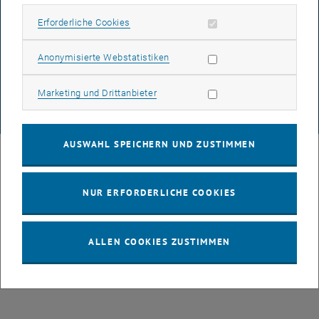
Erforderliche Cookies zulassen
Erforderliche Cookies
DATENSCHUTZERKLÄRUNG (PDF)
Statistik Cookies zulassen
Anonymisierte Webstatistiken
COOKIEEINSTELLUNGEN
Marketing Cookies zulassen
Marketing und Drittanbieter
© TU Wien
# 126248
AUSWAHL SPEICHERN UND ZUSTIMMEN
NUR ERFORDERLICHE COOKIES
ALLEN COOKIES ZUSTIMMEN