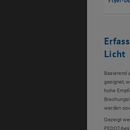
Flyer-D
Erfas
Licht
Basierend 
geeignet, w
hohe Empfi
Brechungsi
werden sowo
Gezeigt we
PEDOT-besc