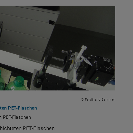
© Ferdinand Bammer
ten PET-Flaschen
n PET-Flaschen
hichteten PET-Flaschen
hichteten PET-Flaschen