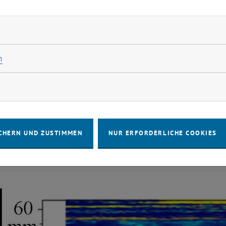
rliche Cookies zulassen
Statistik Cookies zulassen
n
rketing Cookies zulassen
lung in vier PET-Flaschen, innen mit SiO2 beschichtet. Blaue B
CHERN UND ZUSTIMMEN
NUR ERFORDERLICHE COOKIES
 TU Wien)
ilung in vier PET-Flaschen, innen mit SiO2 beschichtet.