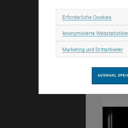
Erforde
Erforderliche Cookies
Anonymisierte Webstatistike
Ma
Marketing und Drittanbieter
Dickenvertei
AUSWAHL SPEI
Flasche. (©
Dickenverte