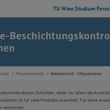
TU Wien
Studium
Fors
ne-Beschichtungskontro
hen
chung
/
Prozesstechnik
/
Messtechnik - Ellipsometrie
tskontrolle dünner Schichten, dabei vor allem die Kontrol
oduktion ist für viele Produkte essentiell. Für diese A
r entwickelt.