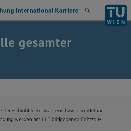
chung
International
Karriere
Suche
lle gesamter
le der Schichtdicke, während bzw. unmittelbar
nwendung werden am LLF bildgebende Echtzeit-