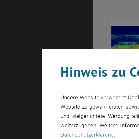
Hinweis zu C
Unsere Website verwendet Cookie
Website zu gewährleisten sowie
und zielgerichtete Werbung an
weiterzugeben. Weitere Informat
Datenschutzerklärung
.