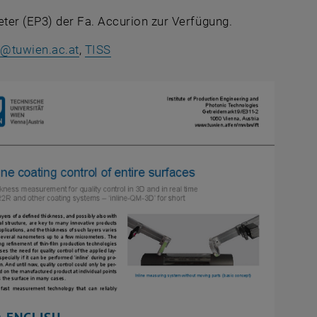
ter (EP3) der Fa. Accurion zur Verfügung.
, öffnet eine externe URL in einem n
r
@
tuwien.ac.at
,
TISS