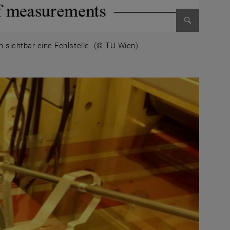
Bild vergr
ch sichtbar eine Fehlstelle. (© TU Wien).
. Deutlich sichtbar eine Fehlstelle. (© TU Wien).