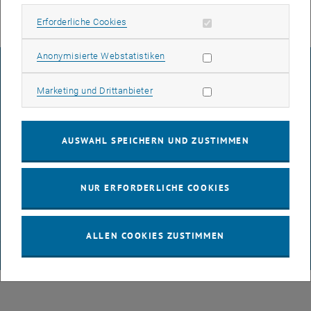
Erforderliche Cookies zulassen
Erforderliche Cookies
Statistik Cookies zulassen
Anonymisierte Webstatistiken
IMPRESSUM
Marketing Cookies zulassen
Marketing und Drittanbieter
BARRIEREFREIHEITSERKLÄRUNG
AUSWAHL SPEICHERN UND ZUSTIMMEN
DATENSCHUTZERKLÄRUNG (PDF)
NUR ERFORDERLICHE COOKIES
COOKIEEINSTELLUNGEN
ALLEN COOKIES ZUSTIMMEN
© TU Wien
# 65814