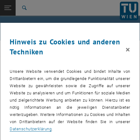
Studium
Seitennavigation öffnen
EN
TU Login
Forschung
Suche
Jour fixe
International
Quicklinks
Events
Quicklinks-Menü umschalten
Karriere
Hinweis zu Cookies und anderen
Zur 1. Menü Ebene
femTUme
×
femTUme
Techniken
Zurück zur letzten Ebene:
femTUme
Zurück: Subseiten von femTUme auflisten
Events
Unsere Website verwendet Cookies und bindet Inhalte von
VERANSTALTUNGEN VOM 17. JULI 2026
Jour fixe
Drittanbietern ein, um die grundlegende Funktionalität unserer
Website zu gewährleisten sowie die Zugriffe auf unserer
04
–
04 August 2026 bis
Website zu analysieren und um Funktionen für soziale Medien
und zielgerichtete Werbung anbieten zu können. Hierzu ist es
AUG. 26
nötig Informationen an die jeweiligen Dienstanbieter
weiterzugeben. Weitere Informationen zu Cookies und Inhalten
Stammtisch 04.08.
von Drittanbietern auf der Website finden Sie in unserer
Datenschutzerklärung
.
tba, 1060 Wien
ANDERE
Veranstaltungstyp:
Veranstaltungsort: