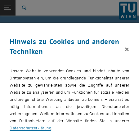
Studium
Seitennavigation öffnen
EN
TU Login
Forschung
Suche
Jour fixe
International
Quicklinks
Events
Quicklinks-Menü umschalten
Karriere
Hinweis zu Cookies und anderen
Zur 1. Menü Ebene
femTUme
×
femTUme
Techniken
Zurück zur letzten Ebene:
femTUme
Zurück: Subseiten von femTUme auflisten
Events
Unsere Website verwendet Cookies und bindet Inhalte von
VERANSTALTUNGEN VOM 17. JULI 2026
Jour fixe
Drittanbietern ein, um die grundlegende Funktionalität unserer
Website zu gewährleisten sowie die Zugriffe auf unserer
04
–
04 August 2026 bis
Website zu analysieren und um Funktionen für soziale Medien
und zielgerichtete Werbung anbieten zu können. Hierzu ist es
AUG. 26
nötig Informationen an die jeweiligen Dienstanbieter
weiterzugeben. Weitere Informationen zu Cookies und Inhalten
Stammtisch 04.08.
von Drittanbietern auf der Website finden Sie in unserer
Datenschutzerklärung
.
tba, 1060 Wien
ANDERE
Veranstaltungstyp:
Veranstaltungsort: