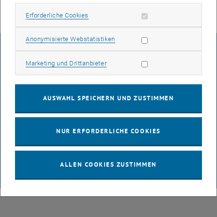
Erforderliche Cookies zulassen
Erforderliche Cookies
Statistik Cookies zulassen
Anonymisierte Webstatistiken
IMPRESSUM
Marketing Cookies zulassen
Marketing und Drittanbieter
BARRIEREFREIHEITSERKLÄRUNG
AUSWAHL SPEICHERN UND ZUSTIMMEN
DATENSCHUTZERKLÄRUNG (PDF)
NUR ERFORDERLICHE COOKIES
COOKIEEINSTELLUNGEN
ALLEN COOKIES ZUSTIMMEN
© TU Wien
# 65814