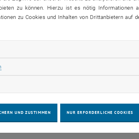
bieten zu können. Hierzu ist es nötig Informationen an
ionen zu Cookies und Inhalten von Drittanbietern auf d
IMPRESSUM
BARRIEREFREIHEITSE
COOKIEEIN
rliche Cookies zulassen
Statistik Cookies zulassen
n
rketing Cookies zulassen
CHERN UND ZUSTIMMEN
NUR ERFORDERLICHE COOKIES