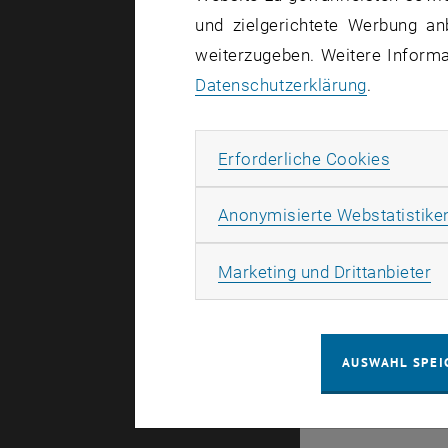
und zielgerichtete Werbung an
weiterzugeben. Weitere Informat
© TU Wien
#
Datenschutzerklärung
.
6118
Erforde
Erforderliche Cookies
Anonymisierte Webstatistike
Ma
Marketing und Drittanbieter
AUSWAHL SPEI