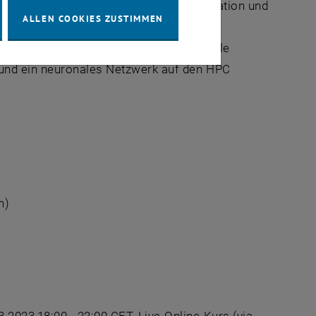
genauere Details zur Software-Installation und
ALLEN COOKIES ZUSTIMMEN
n.
SC für den letzten Kurstag, jeder aktuelle
und ein neuronales Netzwerk auf den HPC
n)