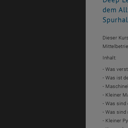
dem All
Spurhal
Dieser Kurs
Mittelbetr
Inhalt:
- Was vers
- Was ist d
- Maschinel
- Kleiner 
- Was sind
- Was sind
- Kleiner P