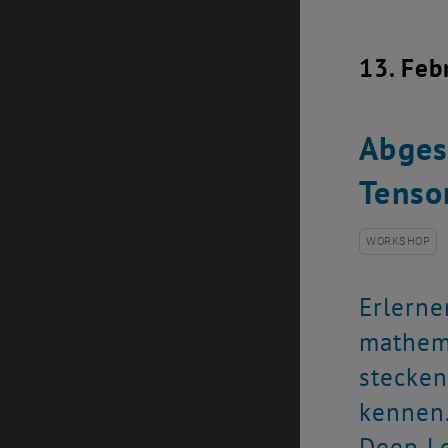
13. Feb
Abges
Tenso
WORKSHOP
Erlerne
mathema
stecken
kennen.
Deep L