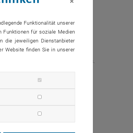
×
en/Datenaugmentierung) vornehmen
ndlegende Funktionalität unserer
m Funktionen für soziale Medien
 die jeweiligen Dienstanbieter
er Website finden Sie in unserer
 Mehrwert schöpfen wollen
e Personalization, Computer Vision, etc.
gemacht haben
t sein)
ür die praktischen Übungen.