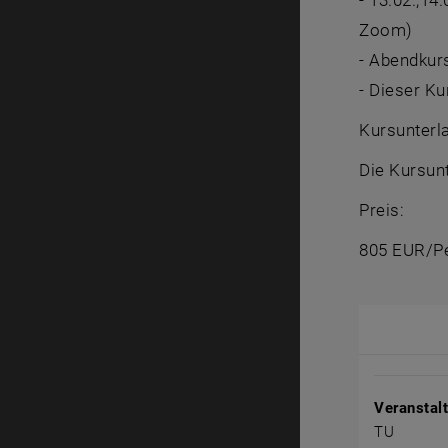
- 13.02.,14.
Zoom)
- Abendkur
- Dieser Ku
Kursunterl
Die Kursun
Preis:
805 EUR/Pe
Veranstal
Veranstal
TU