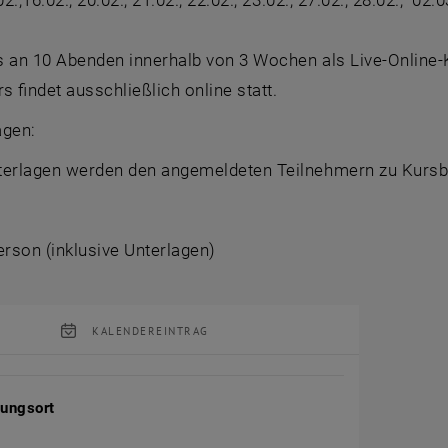
02.,16.02., 20.02., 21.02., 22.02., 23.02., 27.02., 28.02., 0
s an 10 Abenden innerhalb von 3 Wochen als Live-Online-
rs findet ausschließlich online statt.
agen:
terlagen werden den angemeldeten Teilnehmern zu Kursbe
rson (inklusive Unterlagen)
KALENDEREINTRAG
tung Details
tungsort