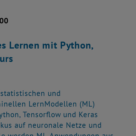
:00
es Lernen mit Python,
urs
statistischen und
hinellen LernModellen (ML)
Python, Tensorflow und Keras
kus auf neuronale Netze und
iele werden ML-Anwendungen aus