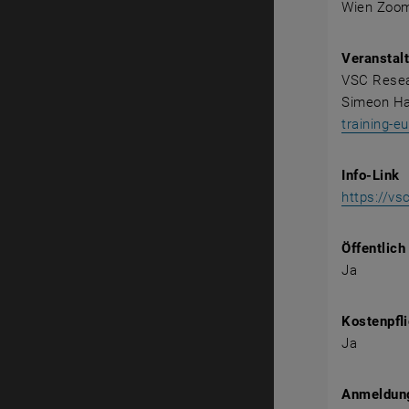
Wien Zoo
Veranstalt
VSC Resea
Simeon Ha
training-e
Info-Link
https://vs
Öffentlich
Ja
Kostenpfli
Ja
Anmeldung