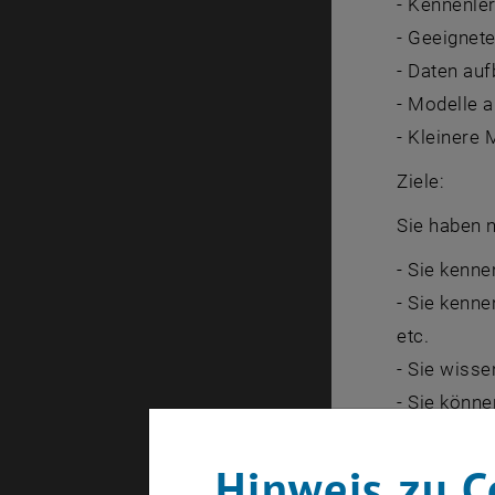
- Kennenler
- Geeignete
- Daten auf
- Modelle a
- Kleinere 
Ziele:
Sie haben 
- Sie kenn
- Sie kenne
etc.
- Sie wiss
- Sie könn
- Sie könne
- Sie könne
Hinweis zu C