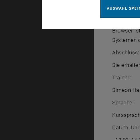
- Wir werd
AUSWAHL SPEI
zum Enviro
- Zusätzlic
Browser is
Systemen d
Abschluss:
Sie erhalt
Trainer:
Simeon Har
Sprache:
Kurssprach
Datum, Uhr