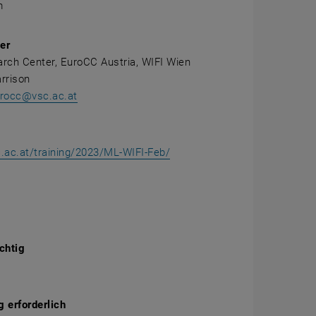
m
er
rch Center, EuroCC Austria, WIFI Wien
rrison
urocc@vsc.ac.at
c.ac.at/training/2023/ML-WIFI-Feb/
chtig
 erforderlich