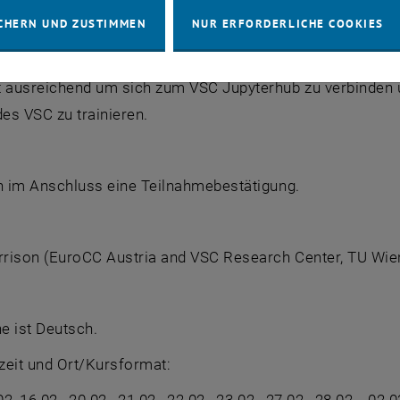
en Anaconda (https://www.anaconda.com/) verwenden und 
CHERN UND ZUSTIMMEN
NUR ERFORDERLICHE COOKIES
nment werden rechtzeitig vor Kursbeginn bekannt gegebe
h erhalten alle Teilnehmer einen temporären Zugang zum V
t ausreichend um sich zum VSC Jupyterhub zu verbinden 
es VSC zu trainieren.
en im Anschluss eine Teilnahmebestätigung.
rison (EuroCC Austria and VSC Research Center, TU Wie
e ist Deutsch.
zeit und Ort/Kursformat: