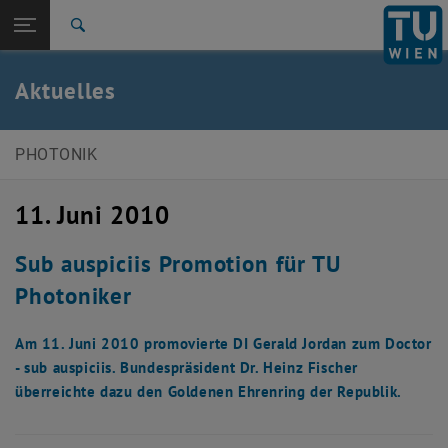
Studium
Seitennavigation öffnen
EN
TU Login
Forschung
Suche
News
Veranstaltungen
Galerie
International
Quicklinks
Aktuelles
Quicklinks-Menü umschalten
Karriere
Zur 1. Menü Ebene
E387-Institut für Photonik
PHOTONIK
Zurück zur letzten Ebene:
E387-Institut für Photonik
Zurück: Subseiten von E387-Institut für Photonik auflisten
11. Juni 2010
Aktuelles
News
Veranstaltungen
Sub auspiciis Promotion für TU
Galerie
Photoniker
Am 11. Juni 2010 promovierte DI Gerald Jordan zum Doctor
- sub auspiciis. Bundespräsident Dr. Heinz Fischer
überreichte dazu den Goldenen Ehrenring der Republik.