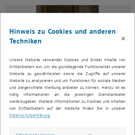
Hinweis zu Cookies und anderen
×
Techniken
Unsere Website verwendet Cookies und bindet Inhalte von
Drittanbietern ein, um die grundlegende Funktionalität unserer
Website zu gewährleisten sowie die Zugriffe auf unserer
Website zu analysieren und um Funktionen für soziale Medien
und zielgerichtete Werbung anbieten zu können. Hierzu ist es
Bild v
nötig Informationen an die jeweiligen Dienstanbieter
Prof. Dr. Scrinzi & Dr. Jordan
weiterzugeben. Weitere Informationen zu Cookies und Inhalten
Prof. Dr. Scrinzi & Dr. Jordan
von Drittanbietern auf der Website finden Sie in unserer
Datenschutzerklärung
.
Gerald Jordan hat alle Klasssen der Oberstufe und die Matura mit
Auszeichnung bestanden, sämtliche Diplomprüfungen und die
beiden Rigorosen sowie die Dissertation wurden mit 'Sehr gut'
Erforderliche Cookies zulassen