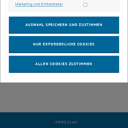
Marketing Cookies zulassen
Marketing und Drittanbieter
without Membrane“ konnte Balthasar Fischer (Gruppe Prof. E.
Wintner) das Funktionsprinzip erfolgreich demonstrieren und
analysieren. Der neuartige Wandler kommt dabei ohne Membran
aus, die Detektion basiert auf der Druck-induzierten Änderung des
AUSWAHL SPEICHERN UND ZUSTIMMEN
Brechungsindex in Luft.
NUR ERFORDERLICHE COOKIES
Nach erfolgreichem Projektabschluss geht die Kooperation nun in
die 2. Runde: Anfang Juli 2010 wurde B. Fischer und E. Wintner für
ein 2-jähriges FFG-Bridge-Projekt der Zuschlag erteilt. Es steht nun
ALLEN COOKIES ZUSTIMMEN
die Miniaturisierung des optischen Wandlers hinsichtlich einer
kommerziellen Implementierung im Mittelpunkt.
IMPRESSUM