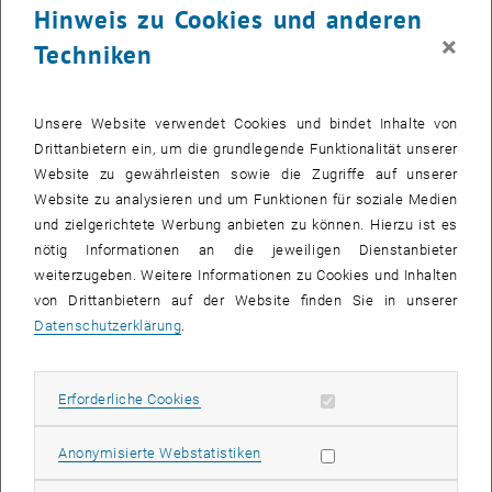
Hinweis zu Cookies und anderen
×
Techniken
Unsere Website verwendet Cookies und bindet Inhalte von
Drittanbietern ein, um die grundlegende Funktionalität unserer
Website zu gewährleisten sowie die Zugriffe auf unserer
Website zu analysieren und um Funktionen für soziale Medien
und zielgerichtete Werbung anbieten zu können. Hierzu ist es
nötig Informationen an die jeweiligen Dienstanbieter
weiterzugeben. Weitere Informationen zu Cookies und Inhalten
von Drittanbietern auf der Website finden Sie in unserer
Datenschutzerklärung
.
Bild v
Balthasar Fischer bei einer Musik-Aufnahme mit dem optischen
Erforderliche Cookies zulassen
Erforderliche Cookies
Subseiten von News auf
Mikrofon
Balthasar Fischer bei einer Musik-Aufnahme mit dem optischen Mikro
Statistik Cookies zulassen
Anonymisierte Webstatistiken
In seiner Dissertation „Development of an Optical Microphone