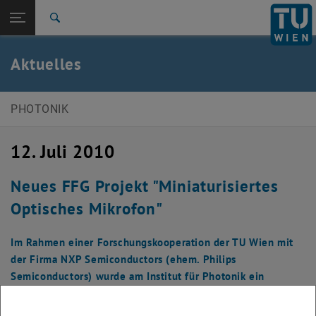
Studium
Seitennavigation öffnen
EN
TU Login
Forschung
Suche
News
Veranstaltungen
Galerie
International
Quicklinks
Aktuelles
Quicklinks-Menü umschalten
Karriere
Zur 1. Menü Ebene
E387-Institut für Photonik
PHOTONIK
Zurück zur letzten Ebene:
E387-Institut für Photonik
Zurück: Subseiten von E387-Institut für Photonik auflisten
12. Juli 2010
Aktuelles
News
Veranstaltungen
Neues FFG Projekt "Miniaturisiertes
Galerie
Optisches Mikrofon"
Im Rahmen einer Forschungskooperation der TU Wien mit
der Firma NXP Semiconductors (ehem. Philips
Semiconductors) wurde am Institut für Photonik ein
neuartiges, optisches Mikrofon entwickelt.