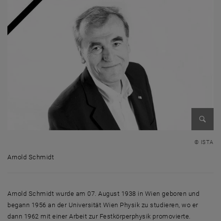
Bild v
© ISTA
Arnold Schmidt
Arnold Schmidt
Arnold Schmidt wurde am 07. August 1938 in Wien geboren und
begann 1956 an der Universität Wien Physik zu studieren, wo er
dann 1962 mit einer Arbeit zur Festkörperphysik promovierte.