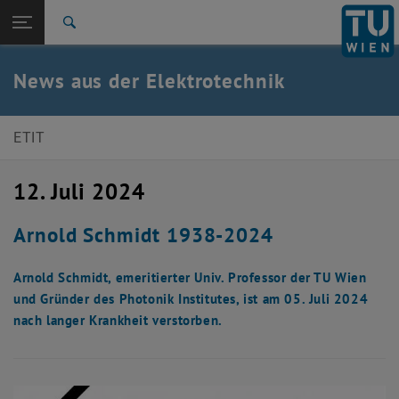
Studium
Seitennavigation öffnen
TU Login
Forschung
Suche
International
Quicklinks
News aus der Elektrotechnik
Quicklinks-Menü umschalten
Karriere
Zur 1. Menü Ebene
E350-Fakultät für Elektrotechnik und Informationstechnik
ETIT
Zurück zur letzten Ebene:
E350-Fakultät für Elektrotechnik und
Zurück: Subseiten von E350-Fakultät für Elektrotechnik und Information
Informationstechnik
12. Juli 2024
Detail
Arnold Schmidt 1938-2024
Arnold Schmidt, emeritierter Univ. Professor der TU Wien
und Gründer des Photonik Institutes, ist am 05. Juli 2024
nach langer Krankheit verstorben.