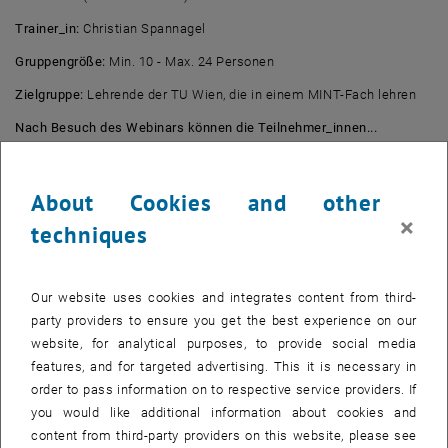
Trainer_in:
Christian Spannagel
Gruppengröße:
Min. 10 - Max. 24 Personen
Zielgruppe:
Lehrende der TU Wien, die in einem MINT-Fach lehren
Nach Besuch des Webinars können die Teilnehmer_innen...
… Vor- und Nachteile digitaler Werkzeuge für die MINT-Lehre
erläutern.
About Cookies and other
… die Verwendung digitaler Werkzeuge vor dem Hintergrund
×
techniques
didaktischer Konzepte beurteilen.
… den Einsatz digitaler Werkzeuge für ihre Lehrveranstaltungen im
MINT-Bereich planen
Our website uses cookies and integrates content from third-
Inhalte:
party providers to ensure you get the best experience on our
Didaktische Konzepte: Mentale Modelle, EIS-Prinzip, Supplantation,
website, for analytical purposes, to provide social media
Off-Loading, operatives Prinzip, multiple externe Repräsentationen
features, and for targeted advertising. This it is necessary in
order to pass information on to respective service providers. If
Animationen und Simulationen
you would like additional information about cookies and
Erstellung interaktiver Repräsentationen (z.B. mit Geogebra)
content from third-party providers on this website, please see
Methoden: