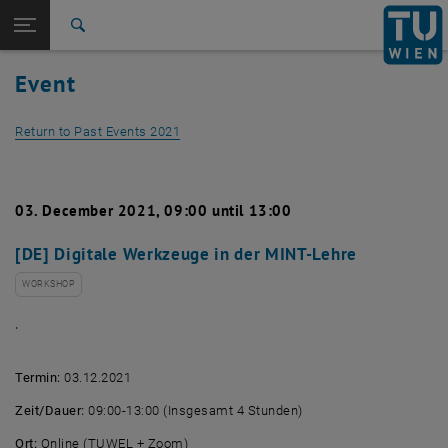
Studies
Open page navigation
DE
TU Login
Research
Search
International
Event
Quicklinks
Toggle quicklinks menu
Career
Return to Past Events 2021
Top menu level
Studies
Back to:
Past Events
Back: list subpages of parent page Past Events
Detail View 2021
03. December 2021, 09:00 until 13:00
[DE] Digitale Werkzeuge in der MINT-Lehre
WORKSHOP
.
Termin:
03.12.2021
Zeit/Dauer:
09:00-13:00 (Insgesamt 4 Stunden)
Ort:
Online (TUWEL + Zoom)