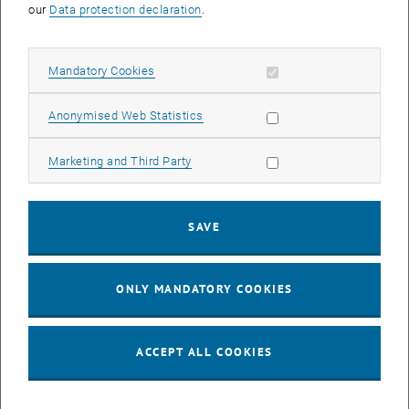
our
Data protection declaration
.
Inhaltliche Impulse
Gruppenarbeit (Breakout Rooms)
Allow mandatory cookies
Mandatory Cookies
Diskussion
Allow statistic cookies
Anonymised Web Statistics
Allow marketing cookies
Marketing and Third Party
CALENDAR ENTRY
Event details
SAVE
Event location
Online
- -
ONLY MANDATORY COOKIES
-
ACCEPT ALL COOKIES
Organiser
focus:lehre Team
hochschuldidaktik@tuwien.ac.at