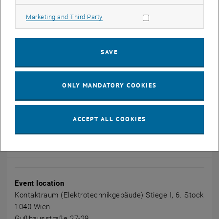
Die moderne Hochschuldidaktik versteht unterrichtende Tätigkeit
nicht mehr primär als „Vermittlung von Wissen“ (=
Allow marketing cookies
Marketing and Third Party
Vermittlungsdidaktik), sondern als Organisation von Lernprozessen.
In diesem Sinne steht interaktives Lehren und Lernen im
Vordergrund, inhaltliche Inputs werden jeweils in entsprechenden
SAVE
Übungsaufträgen umgesetzt. Die Reflexion der jeweiligen
Ergebnisse der Arbeitsaufträge im Plenum ist ein essentieller
Bestandteil des methodischen Agierens.
ONLY MANDATORY COOKIES
Kosten für Mitarbeiter_innen anderer Universitäten: 350 €
ACCEPT ALL COOKIES
CALENDAR ENTRY
Event details
Event location
Kontaktraum (Elektrotechnikgebäude) Stiege I, 6. Stock
1040 Wien
Gußhausstraße 27-29