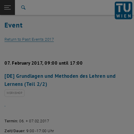
Studies
Open page navigation
DE
TU Login
Research
Search
International
Event
Quicklinks
Toggle quicklinks menu
Career
Return to Past Events 2017
Top menu level
Studies
Back to:
Past Events
Back: list subpages of parent page Past Events
Detail View 2017
07. February 2017, 09:00 until 17:00
[DE] Grundlagen und Methoden des Lehren und
Lernens (Teil 2/2)
WORKSHOP
.
Termin:
06. + 07.02.2017
Zeit/Dauer:
9:00 -17:00 Uhr