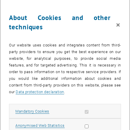
Lehrveranstaltungen
selbst und abschließend am Ende der jeweiligen LVA mit
unterschiedlichem
About Cookies and other
×
Anspruchsniveau (Lernzieltaxonomien) durchführen können
techniques
den Beginn von Lehrveranstaltungen psychologisch so gestalten
können, dass die
eigene Persönlichkeit als Lehrende_r und die gewählten
Our website uses cookies and integrates content from third-
Arbeitsmethoden erkennbar
party providers to ensure you get the best experience on our
website, for analytical purposes, to provide social media
sind und motivierend wirken
features, and for targeted advertising. This it is necessary in
Inhalt:
order to pass information on to respective service providers. If
Hochschuldidaktik – Ansätze und Methoden
you would like additional information about cookies and
Planen und Organisieren von Lehrveranstaltungen
content from third-party providers on this website, please see
our
Data protection declaration
.
(operationalisierbare Lernziele, adäquate Lehrinhalte,
Unterrichtsdesign)
Leistungsfeststellung (permanente und finale)
Allow mandatory cookies
Mandatory Cookies
Lehrveranstaltung – einstimmen und beginnen
Methoden:
Allow statistic cookies
Anonymised Web Statistics