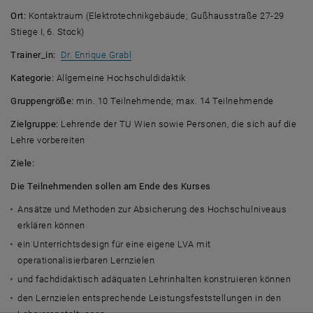
Ort:
Kontaktraum (Elektrotechnikgebäude; Gußhausstraße 27-29
Stiege I, 6. Stock)
, opens an external URL in a new window
Trainer_in:
Dr. Enrique Grabl
Kategorie:
Allgemeine Hochschuldidaktik
Gruppengröße:
min. 10 Teilnehmende; max. 14 Teilnehmende
Zielgruppe:
Lehrende der TU Wien sowie Personen, die sich auf die
Lehre vorbereiten
Ziele:
Die Teilnehmenden sollen am Ende des Kurses
Ansätze und Methoden zur Absicherung des Hochschulniveaus
erklären können
ein Unterrichtsdesign für eine eigene LVA mit
operationalisierbaren Lernzielen
und fachdidaktisch adäquaten Lehrinhalten konstruieren können
den Lernzielen entsprechende Leistungsfeststellungen in den