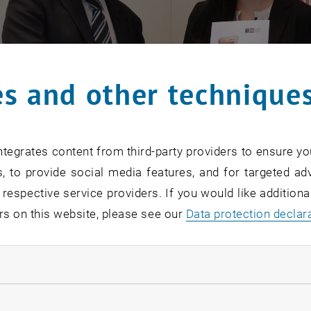
s and other technique
tegrates content from third-party providers to ensure yo
, to provide social media features, and for targeted adv
 respective service providers. If you would like addition
rs on this website, please see our
Data protection declar
des Universitätslehrganges
„Immobilienwirtschaft & L
ndatory cookies
 Teilstipendium vergeben. Gemeinsam mit der Tageszeit
en/in aus der Immobilienbranche, sich auf universitärem 
llow statistic cookies