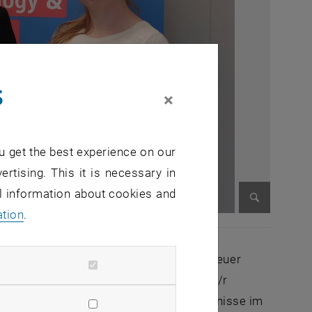
s
×
u get the best experience on our
ertising. This it is necessary in
al information about cookies and
ation
.
Enlarge im
iegenschaftsmanagement“
wurde auch heuer
ung
KURIER
ermöglichen wir damit einem/r
Niveau weiterzubilden und die Fachkenntnisse im