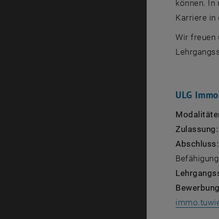
können. In
Karriere in
Wir freuen
Lehrgangss
ULG Immob
Modalitäte
Zulassung
Abschluss:
Befähigun
Lehrgangss
Bewerbung
immo.tuwie