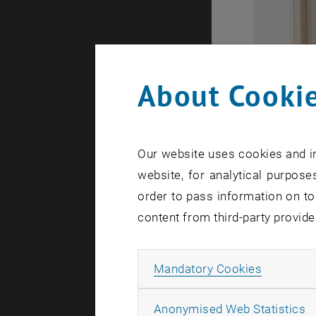
About Cookie
Our website uses cookies and in
website, for analytical purposes
order to pass information on to
content from third-party provide
Im Rahmen 
Allow ma
Mandatory Cookies
wieder ein
Stipendiat
A
Anonymised Web Statistics