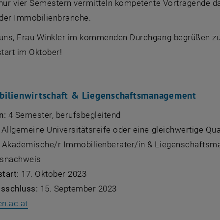
 nur vier Semestern vermitteln kompetente Vortragende da
 der Immobilienbranche.
 uns, Frau Winkler im kommenden Durchgang begrüßen zu
tart im Oktober!
ilienwirtschaft & Liegenschaftsmanagement
n:
4 Semester, berufsbegleitend
:
Allgemeine Universitätsreife oder eine gleichwertige Qual
Akademische/r Immobilienberater/in & Liegenschaftsma
gsnachweis
tart:
17. Oktober 2023
sschluss:
15. September 2023
, opens an external URL in a new window
n.ac.at