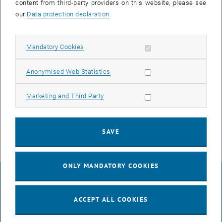
content from third-party providers on this website, please see
Andreas Zebisch
ist kaufmännischer Leiter des
our
Data protection declaration
.
Seminarkulturhauses Wesenufer und betreut die Bereiche Marketing
& Sales sowie PR. Parallel dazu ist er Trainer für Marketing,
Betriebsorganisation & Kommunikation im WIFI.
Allow mandatory cookies
Mandatory Cookies
Lesen Sie weiter:
Allow statistic cookies
Anonymised Web Statistics
Interview-mit-Andreas-Zebisch.pdf
PDF
59 KB
Allow marketing cookies
Marketing and Third Party
, download
SAVE
ONLY MANDATORY COOKIES
LEGAL NOTICE
ACCEPT ALL COOKIES
ACCESSIBILITY DECLARATION