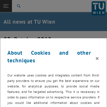
Studies
Open page navigation
DE
TU Login
Research
Search
International
Quicklinks
All news at TU Wien
Toggle quicklinks menu
Career
Top menu level
all news
03. October 2012
Back to:
TU Wien Homepage
Back: list subpages of parent page TU Wien Homepage
Seminarkulturhaus Wesenufer: Im
Overview
About Cookies and other
×
Kreis sind alle Punkte gleich viel wert
techniques
...
Our website uses cookies and integrates content from third-
Von Andreas Zebisch
party providers to ensure you get the best experience on our
Bereits zum zweiten Mal in Folge hat das Seminarkulturhaus
website, for analytical purposes, to provide social media
Wesenufer nach 2010 nun auch 2011 die Wahl zum besten
features, and for targeted advertising. This it is necessary in
oberösterreichischen Tagungshotel gewonnen.
order to pass information on to respective service providers. If
you would like additional information about cookies and
Über die Autor_innen