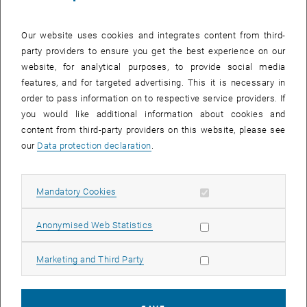
Our website uses cookies and integrates content from third-
party providers to ensure you get the best experience on our
website, for analytical purposes, to provide social media
features, and for targeted advertising. This it is necessary in
order to pass information on to respective service providers. If
you would like additional information about cookies and
content from third-party providers on this website, please see
our
Data protection declaration
.
Enlarg
© FG Phytochemie
Der Blick durchs Mikroskop zeigt die Zellstruktur eines
Allow mandatory cookies
Mandatory Cookies
Rosenblütenblattes.
Der Blick durchs Mikroskop zeigt die Zellstruktur eines Rosenblütenblat
Allow statistic cookies
Anonymised Web Statistics
Die Welt der Pflanzenfarben
ist unser Metier – von der
Allow marketing cookies
Marketing and Third Party
Grundlagenforschung (Biosynthesewege, Genetik, Enzymatik, Gen-
Regulation,...) bis zu anwendungsorientierten Fragen (Züchtung
neuer Blütenfarben, Farbstoffisolierung und -stabilität,...). Diese im