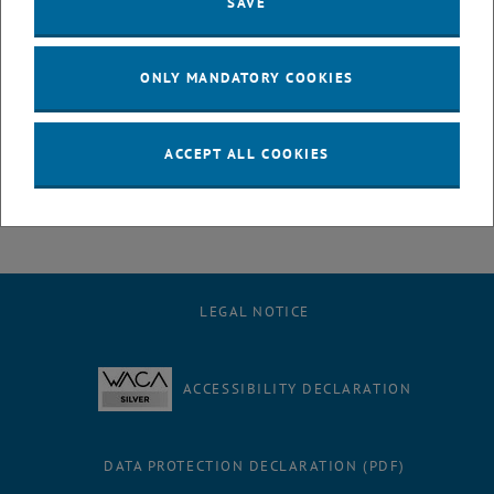
SAVE
wahrsten Sinne des Wortes sehr anschauliche Thematik
präsentierten wir auch heuer wieder im Rahmen der
European
Researchers´ Night
an der Universität für angewandte Kunst.
ONLY MANDATORY COOKIES
Zudem konnten die beiden Doktoranden Alberto Zavarise und
Ibrahim Abdulrasool Mahmood Rabeeah vom Europäischen
Trainingsnetzwerk
„HiStabJuice“
i
hre Ergebnisse bezüglich der
ACCEPT ALL COOKIES
Farbstabilität von Fruchtsäften präsentieren.
LEGAL NOTICE
ACCESSIBILITY DECLARATION
DATA PROTECTION DECLARATION (PDF)