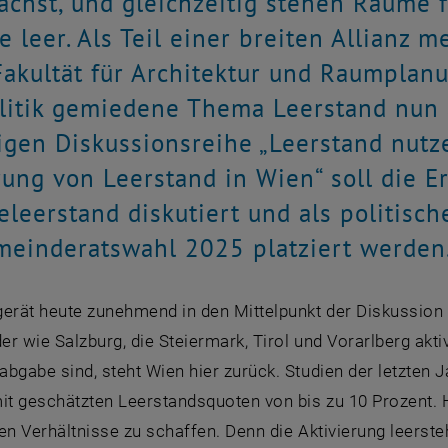
chst, und gleichzeitig stehen Räume f
 leer. Als Teil einer breiten Allianz m
Fakultät für Architektur und Raumplan
litik gemiedene Thema Leerstand nun a
ligen Diskussionsreihe „Leerstand nutz
rung von Leerstand in Wien“ soll die 
leerstand diskutiert und als politisc
einderatswahl 2025 platziert werden
gerät heute zunehmend in den Mittelpunkt der Diskussio
r wie Salzburg, die Steiermark, Tirol und Vorarlberg akt
abgabe sind, steht Wien hier zurück. Studien der letzten
it geschätzten Leerstandsquoten von bis zu 10 Prozent. Hi
en Verhältnisse zu schaffen. Denn die Aktivierung leerst