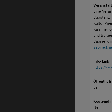
Veranstalt
Eine Veran
Substanz; 
Kultur Wie
Kammer der
und Burge
Sabine Kni
sabine.kni
Info-Link
https://ww
Öffentlich
Ja
Kostenpfli
Nein