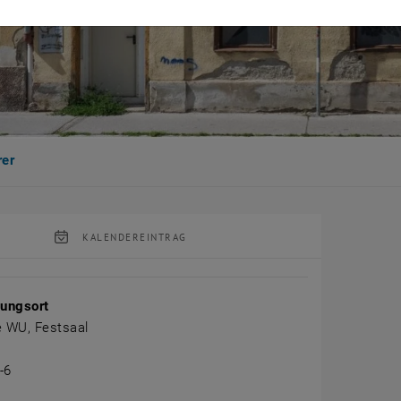
rer
KALENDEREINTRAG
tung Details
tungsort
e WU, Festsaal
-6