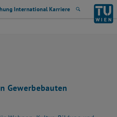
chung
International
Karriere
Suche
 in Gewerbebauten