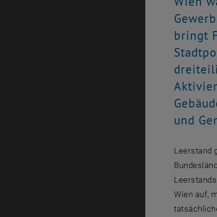
Wien wä
Gewerbe
bringt 
Stadtpo
dreitei
Aktivie
Gebäude
und Gem
Leerstand 
Bundeslände
Leerstands
Wien auf, m
tatsächlich