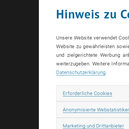
Hinweis zu C
Florian S
Unsere Website verwendet Cookie
Website zu gewährleisten sowie
und zielgerichtete Werbung an
Lisa Knei
weiterzugeben. Weitere Informat
Datenschutzerklärung
.
Samuel Lo
Erforde
Erforderliche Cookies
Anonymisierte Webstatistike
György Ho
Ma
Marketing und Drittanbieter
Martin Sc