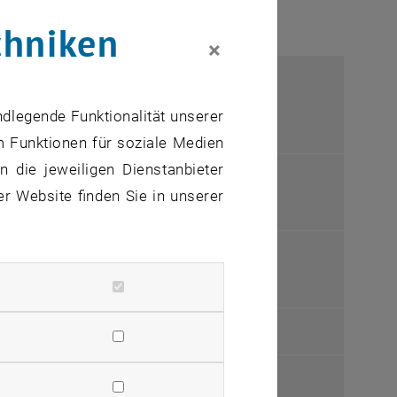
chniken
×
gerechten Nachweiskonzeptes und eines
nbrücke
ndlegende Funktionalität unserer
m Funktionen für soziale Medien
 die jeweiligen Dienstanbieter
llbildungen zur SCSC-Platte
er Website finden Sie in unserer
rmittlungsverfahren im Frequenzbereich
für Überfahrtssimulationen im Bereich der