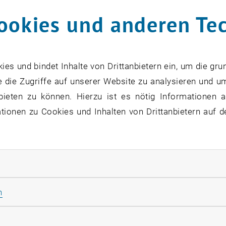
ookies und anderen Te
uppanz
Entwicklung und Erstellung eines praxis
Planungsleitfadens für eine SCSC-Platte
s und bindet Inhalte von Drittanbietern ein, um die gru
 die Zugriffe auf unserer Website zu analysieren und u
bieten zu können. Hierzu ist es nötig Informationen an
dinger
Experimentelle Untersuchungen und Mode
ionen zu Cookies und Inhalten von Drittanbietern auf d
idl
Analyse und Entwicklung von Dämpfungse
rliche Cookies zulassen
Statistik Cookies zulassen
n
lyevác
rketing Cookies zulassen
huster
Ermittlung eines Lastverteilungsmodells 