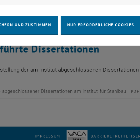
Eisenbahnbrückendynamik
CHERN UND ZUSTIMMEN
NUR ERFORDERLICHE COOKIES
führte Dissertationen
ellung der am Institut abgeschlossenen Dissertationen 
e abgeschlossener Dissertationen am Institut für Stahlbau
PDF
rladen
IMPRESSUM
BARRIEREFREIHEITS