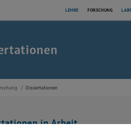
LEHRE
FORSCHUNG
LAB
ertationen
rschung
/
Dissertationen
tationen in Arbeit