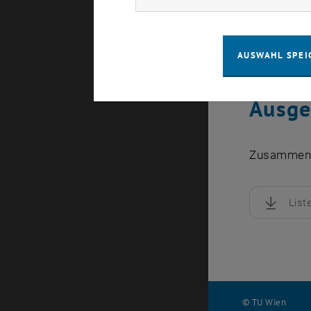
AUSWAHL SPEI
Ausge
Zusammenst
List
, herunte
© TU Wien
#