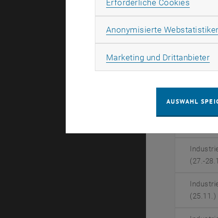
Erforde
Erforderliche Cookies
Industr
(30.-31.
Anonymisierte Webstatistike
Industr
(13.-14.
Ma
Marketing und Drittanbieter
Industr
(19.-21.
AUSWAHL SPEI
Industr
(03.-04.
Industr
(27.-28.
Industr
(25.11.)