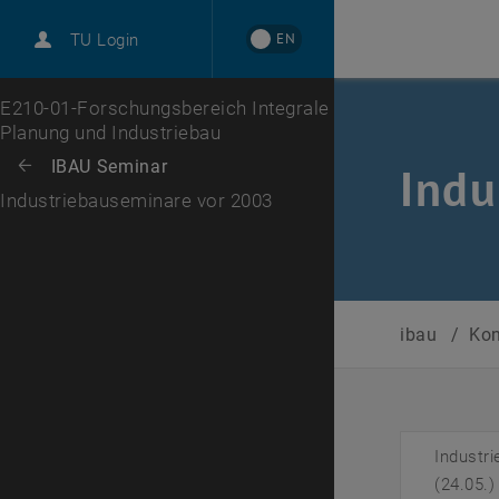
EN
TU Login
Zur 1. Menü Ebene
E210-01-Forschungsbereich Integrale
Planung und Industriebau
Zurück zur letzten Ebene:
IBAU Seminar
Zurück: Subseiten von IBAU Seminar auflisten
Indu
Industriebauseminare vor 2003
ibau
/
Kon
Industr
(24.05