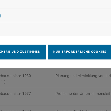
rliche Cookies zulassen
iebauseminar
1986
Wertung von Industriebauten, Te
01.)
Statistik Cookies zulassen
n
iebauseminar
1985
Wertung von Industriebauten - M
06.)
Planungsalternativen
rketing Cookies zulassen
iebauseminar
1983
Industriearchitektur an der We
10.)
CHERN UND ZUSTIMMEN
NUR ERFORDERLICHE COOKIES
iebauseminar
1982
Planung und Abwicklung von Ind
06.)
iebauseminar
1980
Planung und Abwicklung von Ind
11.)
iebauseminar
1977
Probleme der Unternehmensleit