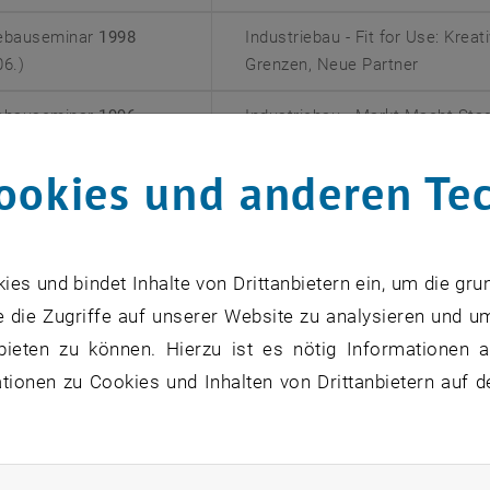
iebauseminar
1998
Industriebau - Fit for Use: Kre
06.)
Grenzen, Neue Partner
iebauseminar
1996
Industriebau - Markt Macht Sta
06.)
ookies und anderen Te
iebauseminar
1994
Industriebau - Radikale Umstruk
06.)
iebauseminar
1992
Industriebau - Unentdeckte Pote
s und bindet Inhalte von Drittanbietern ein, um die gru
06.)
 die Zugriffe auf unserer Website zu analysieren und u
bieten zu können. Hierzu ist es nötig Informationen an
iebauseminar
1990
Industriebau Europa - Japan - 
06.)
ionen zu Cookies und Inhalten von Drittanbietern auf d
iebauseminar
1988
Industriebauten gestalten
06.)