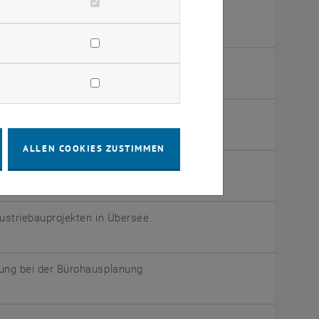
il 2
aßstäbe für die Beurteilung v.
nde zum 21. Jahrhundert
ALLEN COOKIES ZUSTIMMEN
ustriebauprojekten in Übersee
ustriebauprojekten in Übersee
ung bei der Bürohausplanung