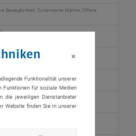
ative Beweglichkeit, Dynamische Märkte, Offene
dt
chniken
turierung
×
ntiale - Die Vision der Lean Company
ndlegende Funktionalität unserer
m Funktionen für soziale Medien
 die jeweiligen Dienstanbieter
, öffnet eine externe URL in einem neuen Fenster
USA
er Website finden Sie in unserer