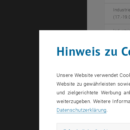
Industr
(17.-19.
Industr
(12.-14.
Hinweis zu C
Industr
(08.-10.
Industr
Unsere Website verwendet Cookie
(10.-12.
Website zu gewährleisten sowie
und zielgerichtete Werbung an
Industr
(20.-22.
weiterzugeben. Weitere Informat
Datenschutzerklärung
.
Industr
(08.-10.