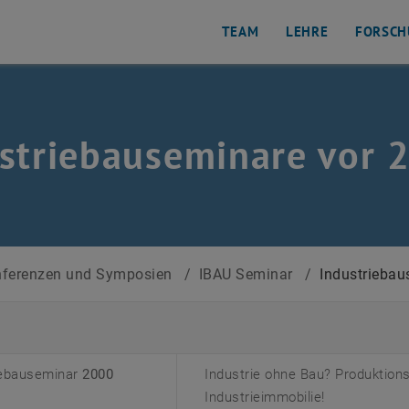
TEAM
LEHRE
FORSCH
striebauseminare vor 
ferenzen und Symposien
/
IBAU Seminar
/
Industriebau
iebauseminar
2000
Industrie ohne Bau? Produktion
.)
Industrieimmobilie!