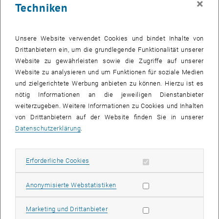
×
Techniken
gemeinsam mit
TU Wien
Academic Press
eine Ausstellung mit
Studierenden-Arbeiten aus vier Jahren künstlerischer Projekte. Die
Präsentation zeigt die Vielfalt des Masterkurses im
Unsere Website verwendet Cookies und bindet Inhalte von
Architekturstudium und verdeutlicht das Konzept
Drittanbietern ein, um die grundlegende Funktionalität unserer
forschungsgeleiteter Lehre im künstlerischen Feld. Das zuletzt
Website zu gewährleisten sowie die Zugriffe auf unserer
erschienene Buch "
Zwischen Henkel und Schnabel/
Between handle
Website zu analysieren und um Funktionen für soziale Medien
, öffnet eine externe URL in einem neuen Fenster
and spout
", das im Rahmen der Ausstellungseröffnung präsentiert
und zielgerichtete Werbung anbieten zu können. Hierzu ist es
wird, dokumentiert exemplarisch einen Kurs, der in Kooperation mit
nötig Informationen an die jeweiligen Dienstanbieter
der Kulturhauptstadt Bad Ischl stattfand.
weiterzugeben. Weitere Informationen zu Cookies und Inhalten
Die Veranstaltung richtet sich an Kunstinteressierte, Studierende,
von Drittanbietern auf der Website finden Sie in unserer
Lehrende, alle Interessierten für experimentelle Gestaltungsansätze
Datenschutzerklärung
.
und Buchliebhaber_innen.
Die Eröffnungsveranstaltung findet am 30. September 2025 von
Erforderliche Cookies zulassen
Erforderliche Cookies
16:00–19:00 statt.
Das Buch „Zwischen Henkel und Schnabel“ kann bei der Eröffnung
Statistik Cookies zulassen
Anonymisierte Webstatistiken
vor Ort gekauft werden.
, öffnet 
“Kunst zum Anfassen” im Programm der
Vienna Design Week
Marketing Cookies zulassen
Marketing und Drittanbieter