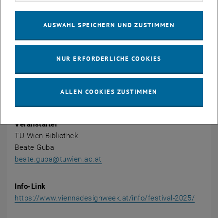
KALENDEREINTRAG
AUSWAHL SPEICHERN UND ZUSTIMMEN
Veranstaltung Details
NUR ERFORDERLICHE COOKIES
Veranstaltungsort
Davis Data Visualisation Space
1040 Wien
ALLEN COOKIES ZUSTIMMEN
Resselgasse 4
Veranstalter
TU Wien Bibliothek
Beate Guba
beate.guba@tuwien.ac.at
Info-Link
https://www.viennadesignweek.at/info/festival-2025/