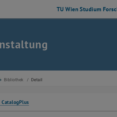
TU Wien
Studium
Fors
nstaltung
Bibliothek
/
Detail
n CatalogPlus
h