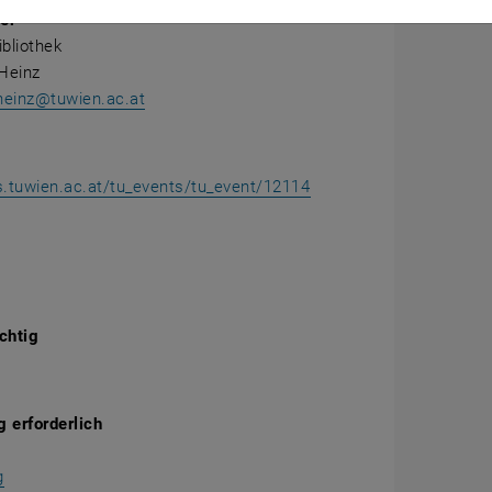
er
bliothek
Heinz
heinz@tuwien.ac.at
ss.tuwien.ac.at/tu_events/tu_event/12114
chtig
 erforderlich
, öffnet eine externe URL in einem neuen Fenster
g