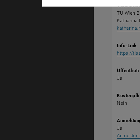
Veranstalt
TU Wien Bi
Katharina 
katharina.
Info-Link
https://ti
Öffentlich
Ja
Kostenpfli
Nein
Anmeldung
Ja
Anmeldun