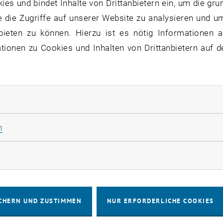
s und bindet Inhalte von Drittanbietern ein, um die gru
 die Zugriffe auf unserer Website zu analysieren und u
bieten zu können. Hierzu ist es nötig Informationen an
ionen zu Cookies und Inhalten von Drittanbietern auf d
ien Bibliothek gibt es eine Vielzahl von Förderungen im
nsfonds, eine Journal-Hosting-Plattform und TU Wien Aca
rliche Cookies zulassen
 einer Viertelstunde zeigen, welche Angebote es gibt und 
Statistik Cookies zulassen
n
KALENDEREINTRAG
rketing Cookies zulassen
tung Details
tungsort
CHERN UND ZUSTIMMEN
NUR ERFORDERLICHE COOKIES