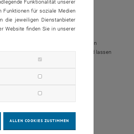
ndlegende Funktionalität unserer
m Funktionen für soziale Medien
 die jeweiligen Dienstanbieter
er Website finden Sie in unserer
 Bereich Open Access und Publizieren: den
demic Press. Lehnen Sie sich zurück und lassen
wie Sie diese finden können.
ALLEN COOKIES ZUSTIMMEN