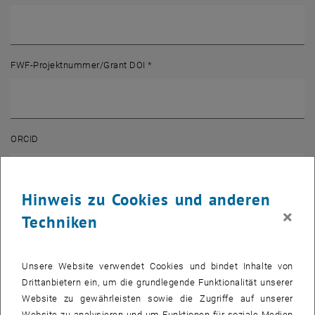
FWF-Projektnummer/Grant DOI
*
ORCID
Hinweis zu Cookies und anderen
×
Titel des Publikationsmediums (Zeitschrift, Sammelband etc.)
*
Techniken
Unsere Website verwendet Cookies und bindet Inhalte von
Drittanbietern ein, um die grundlegende Funktionalität unserer
Titel der Publikation (Artikel, Beitrag etc.)
*
Website zu gewährleisten sowie die Zugriffe auf unserer
Website zu analysieren und um Funktionen für soziale Medien