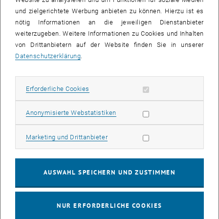
und zielgerichtete Werbung anbieten zu können. Hierzu ist es
nötig Informationen an die jeweiligen Dienstanbieter
Verlag
weiterzugeben. Weitere Informationen zu Cookies und Inhalten
von Drittanbietern auf der Website finden Sie in unserer
Datenschutzerklärung
.
Publikationstyp
*
Erforderliche Cookies zulassen
Erforderliche Cookies
Forschungsartikel
Statistik Cookies zulassen
Anonymisierte Webstatistiken
Review-Artikel
Short/Rapid/Brief Communication
Marketing Cookies zulassen
Marketing und Drittanbieter
Beitrag in Sammelband/Proceeding
Andere (Bitte erläutern Sie dies im Feld "Weitere
AUSWAHL SPEICHERN UND ZUSTIMMEN
Informationen")
Status der Publikation
*
NUR ERFORDERLICHE COOKIES
noch nicht eingereicht