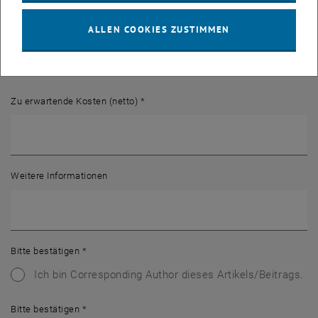
eingereicht
ALLEN COOKIES ZUSTIMMEN
akzeptiert
publiziert
Zu erwartende Kosten (netto)
*
Weitere Informationen
Bitte bestätigen
*
Ich bin Corresponding Author dieses Artikels/Beitrags.
Bitte bestätigen
*