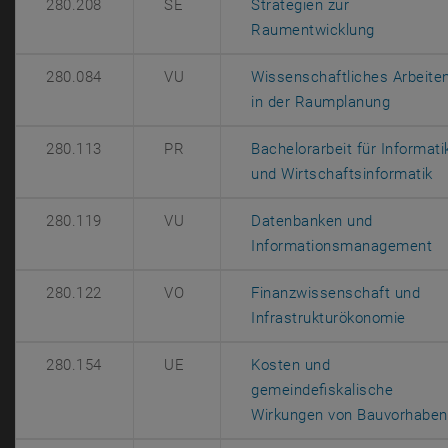
280.208
SE
Strategien zur
, öffnet e
Raumentwicklung
280.084
VU
Wissenschaftliches Arbeite
, öffnet
in der Raumplanung
280.113
PR
Bachelorarbeit für Informati
, 
und Wirtschaftsinformatik
280.119
VU
Datenbanken und
, 
Informationsmanagement
280.122
VO
Finanzwissenschaft und
, öffn
Infrastrukturökonomie
280.154
UE
Kosten und
gemeindefiskalische
Wirkungen von Bauvorhaben