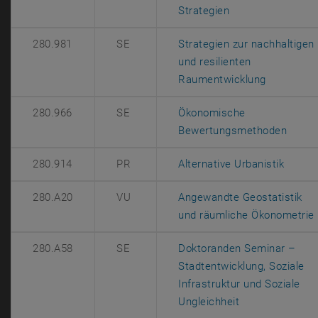
, öffnet eine ext
Strategien
280.981
SE
Strategien zur nachhaltigen
und resilienten
, öffnet e
Raumentwicklung
280.966
SE
Ökonomische
, öffn
Bewertungsmethoden
, öffn
280.914
PR
Alternative Urbanistik
280.A20
VU
Angewandte Geostatistik
und räumliche Ökonometrie
280.A58
SE
Doktoranden Seminar –
Stadtentwicklung, Soziale
Infrastruktur und Soziale
, öffnet eine e
Ungleichheit