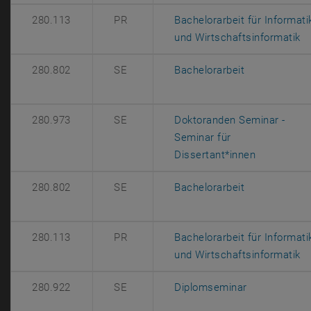
280.113
PR
Bachelorarbeit für Informati
, 
und Wirtschaftsinformatik
, öffnet eine
280.802
SE
Bachelorarbeit
280.973
SE
Doktoranden Seminar -
Seminar für
, öffnet ei
Dissertant*innen
, öffnet eine
280.802
SE
Bachelorarbeit
280.113
PR
Bachelorarbeit für Informati
, 
und Wirtschaftsinformatik
, öffnet eine
280.922
SE
Diplomseminar