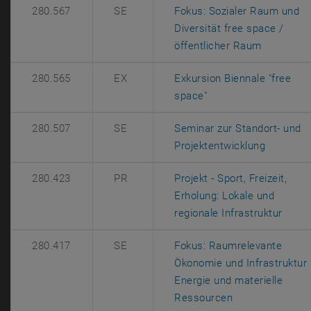
280.567
SE
Fokus: Sozialer Raum und
Diversität free space /
, öffnet e
öffentlicher Raum
280.565
EX
Exkursion Biennale "free
, öffnet eine externe
space"
280.507
SE
Seminar zur Standort- und
, öffnet 
Projektentwicklung
280.423
PR
Projekt - Sport, Freizeit,
Erholung: Lokale und
, öff
regionale Infrastruktur
280.417
SE
Fokus: Raumrelevante
Ökonomie und Infrastruktur 
Energie und materielle
, öffnet eine e
Ressourcen