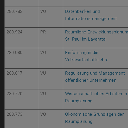
280.782
VU
Datenbanken und
, öff
Informationsmanagement
280.924
PR
Räumliche Entwicklungsplanung
, öffnet e
St. Paul im Lavanttal
280.080
VO
Einführung in die
, öffnet 
Volkswirtschaftslehre
280.817
VU
Regulierung und Management
, öff
öffentlicher Unternehmen
280.770
VU
Wissenschaftliches Arbeiten in
, öffnet eine ext
Raumplanung
280.773
VO
Ökonomische Grundlagen der
, öffnet eine ext
Raumplanung