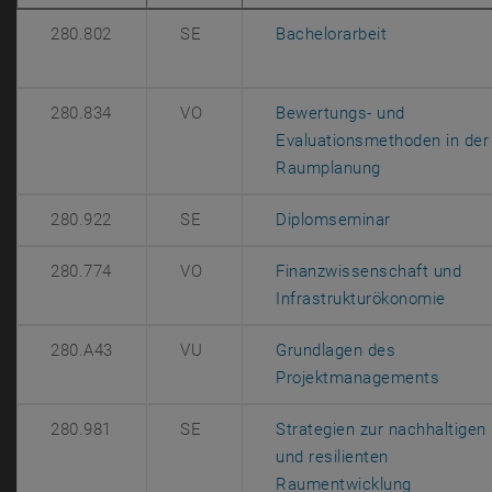
, öffnet eine
280.802
SE
Bachelorarbeit
280.834
VO
Bewertungs- und
Evaluationsmethoden in der
, öffnet eine 
Raumplanung
, öffnet eine
280.922
SE
Diplomseminar
280.774
VO
Finanzwissenschaft und
, öffn
Infrastrukturökonomie
280.A43
VU
Grundlagen des
, öffn
Projektmanagements
280.981
SE
Strategien zur nachhaltigen
und resilienten
, öffnet e
Raumentwicklung