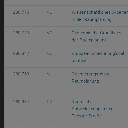
280.770
VU
Wissenschaftliches Arbeite
, öffnet
in der Raumplanung
280.773
VO
Ökonomische Grundlagen
, öffnet e
der Raumplanung
280.842
VO
European cities in a global
, öffnet eine extern
context
280.768
VU
Orientierungsphase
, öffnet eine 
Raumplanung
280.934
PR
Räumliche
Entwicklungsplanung
, öffnet ein
Triester Straße