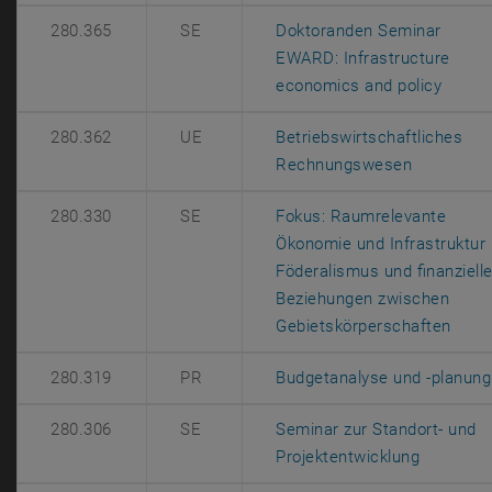
280.365
SE
Doktoranden Seminar
EWARD: Infrastructure
, öff
economics and policy
280.362
UE
Betriebswirtschaftliches
, öffnet e
Rechnungswesen
280.330
SE
Fokus: Raumrelevante
Ökonomie und Infrastruktur
Föderalismus und finanziell
Beziehungen zwischen
, öf
Gebietskörperschaften
280.319
PR
Budgetanalyse und -planung
280.306
SE
Seminar zur Standort- und
, öffnet 
Projektentwicklung