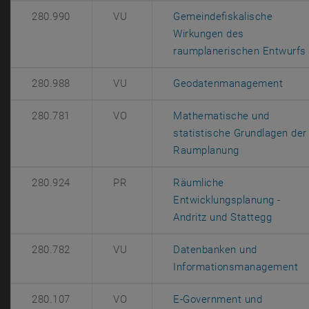
280.990
VU
Gemeindefiskalische
Wirkungen des
raumplanerischen Entwurfs
, öff
280.988
VU
Geodatenmanagement
280.781
VO
Mathematische und
statistische Grundlagen der
, öffnet eine 
Raumplanung
280.924
PR
Räumliche
Entwicklungsplanung -
, öffne
Andritz und Stattegg
280.782
VU
Datenbanken und
, 
Informationsmanagement
280.107
VO
E-Government und