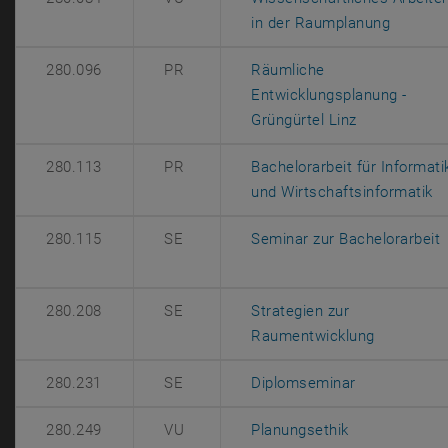
, öffnet
in der Raumplanung
280.096
PR
Räumliche
Entwicklungsplanung -
, öffnet ein
Grüngürtel Linz
280.113
PR
Bachelorarbeit für Informati
, 
und Wirtschaftsinformatik
,
280.115
SE
Seminar zur Bachelorarbeit
280.208
SE
Strategien zur
, öffnet e
Raumentwicklung
, öffnet eine
280.231
SE
Diplomseminar
, öffnet eine 
280.249
VU
Planungsethik