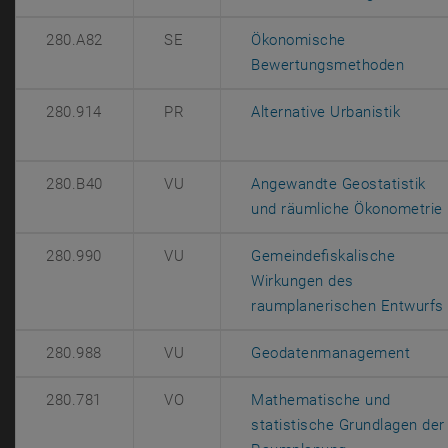
280.A82
SE
Ökonomische
, öffn
Bewertungsmethoden
, öffn
280.914
PR
Alternative Urbanistik
280.B40
VU
Angewandte Geostatistik
und räumliche Ökonometrie
280.990
VU
Gemeindefiskalische
Wirkungen des
raumplanerischen Entwurfs
, öff
280.988
VU
Geodatenmanagement
280.781
VO
Mathematische und
statistische Grundlagen der