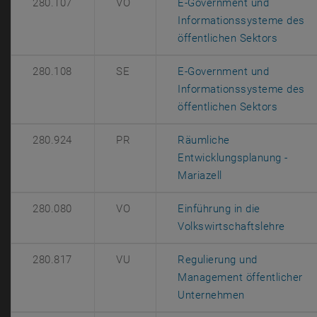
280.107
VO
E-Government und
Informationssysteme des
, öffne
öffentlichen Sektors
280.108
SE
E-Government und
Informationssysteme des
, öffne
öffentlichen Sektors
280.924
PR
Räumliche
Entwicklungsplanung -
, öffnet eine exte
Mariazell
280.080
VO
Einführung in die
, öffn
Volkswirtschaftslehre
280.817
VU
Regulierung und
Management öffentlicher
, öffnet eine 
Unternehmen