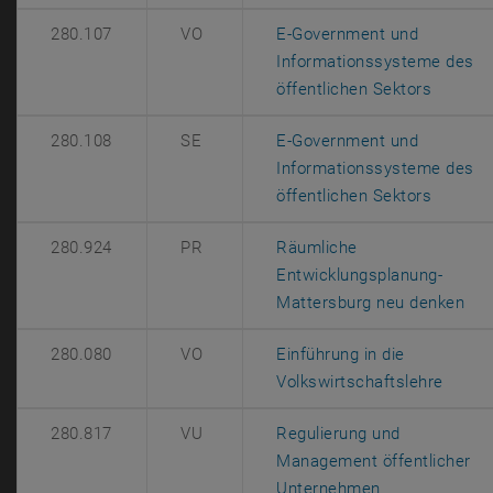
280.107
VO
E-Government und
Informationssysteme des
, öffne
öffentlichen Sektors
280.108
SE
E-Government und
Informationssysteme des
, öffne
öffentlichen Sektors
280.924
PR
Räumliche
Entwicklungsplanung-
, ö
Mattersburg neu denken
280.080
VO
Einführung in die
, öffn
Volkswirtschaftslehre
280.817
VU
Regulierung und
Management öffentlicher
, öffnet eine 
Unternehmen