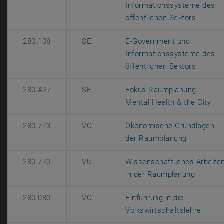
Informationssysteme des
, öffne
öffentlichen Sektors
280.108
SE
E-Government und
Informationssysteme des
, öffne
öffentlichen Sektors
280.A27
SE
Fokus Raumplanung -
, ö
Mental Health & the City
280.773
VO
Ökonomische Grundlagen
, öffnet e
der Raumplanung
280.770
VU
Wissenschaftliches Arbeite
, öffnet
in der Raumplanung
280.080
VO
Einführung in die
, öffn
Volkswirtschaftslehre