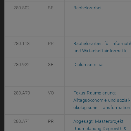
, öffnet eine
280.802
SE
Bachelorarbeit
280.113
PR
Bachelorarbeit für Informati
, 
und Wirtschaftsinformatik
, öffnet eine
280.922
SE
Diplomseminar
280.A70
VO
Fokus Raumplanung:
Alltagsökonomie und sozial-
ökologische Transformation
280.A71
PR
Abgesagt: Masterprojekt
Raumplanung Degrowth &