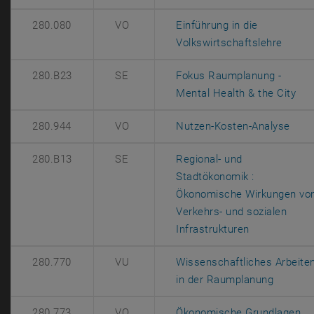
280.080
VO
Einführung in die
, öffn
Volkswirtschaftslehre
280.B23
SE
Fokus Raumplanung -
, ö
Mental Health & the City
, öf
280.944
VO
Nutzen-Kosten-Analyse
280.B13
SE
Regional- und
Stadtökonomik :
Ökonomische Wirkungen vo
Verkehrs- und sozialen
, öffnet eine
Infrastrukturen
280.770
VU
Wissenschaftliches Arbeite
, öffne
in der Raumplanung
280.773
VO
Ökonomische Grundlagen