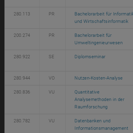
280.113
PR
Bachelorarbeit für Informati
, 
und Wirtschaftsinformatik
200.274
PR
Bachelorarbeit für
, öff
Umweltingenieurwesen
, öffnet eine
280.922
SE
Diplomseminar
, öf
280.944
VO
Nutzen-Kosten-Analyse
280.836
VU
Quantitative
Analysemethoden in der
, öffnet ein
Raumforschung
280.782
VU
Datenbanken und
, 
Informationsmanagement