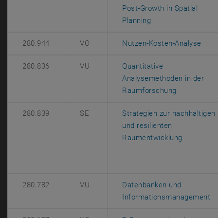
Post-Growth in Spatial
, öffnet eine exter
Planning
, öf
280.944
VO
Nutzen-Kosten-Analyse
280.836
VU
Quantitative
Analysemethoden in der
, öffnet ein
Raumforschung
280.839
SE
Strategien zur nachhaltigen
und resilienten
, öffnet e
Raumentwicklung
280.782
VU
Datenbanken und
, 
Informationsmanagement