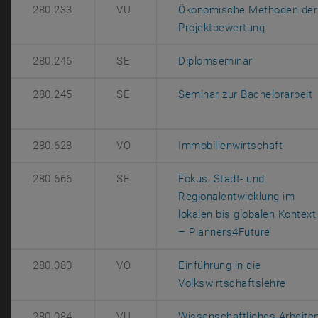
280.233
VU
Ökonomische Methoden der
, öffnet e
Projektbewertung
, öffnet eine
280.246
SE
Diplomseminar
,
280.245
SE
Seminar zur Bachelorarbeit
, öffne
280.628
VO
Immobilienwirtschaft
280.666
SE
Fokus: Stadt- und
Regionalentwicklung im
lokalen bis globalen Kontext
, öffnet 
– Planners4Future
280.080
VO
Einführung in die
, öffn
Volkswirtschaftslehre
280.084
VU
Wissenschaftliches Arbeite