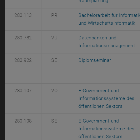
, öffnet eine 
Raumplanung
280.113
PR
Bachelorarbeit für Informati
,
und Wirtschaftsinformatik
280.782
VU
Datenbanken und
, 
Informationsmanagement
, öffnet eine
280.922
SE
Diplomseminar
280.107
VO
E-Government und
Informationssysteme des
, öffne
öffentlichen Sektors
280.108
SE
E-Government und
Informationssysteme des
, öffne
öffentlichen Sektors