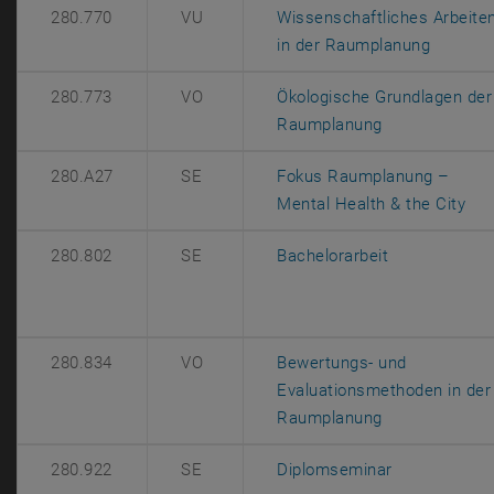
280.770
VU
Wissenschaftliches Arbeite
, öffnet
in der Raumplanung
280.773
VO
Ökologische Grundlagen der
, öffnet eine 
Raumplanung
280.A27
SE
Fokus Raumplanung –
, ö
Mental Health & the City
, öffnet eine
280.802
SE
Bachelorarbeit
280.834
VO
Bewertungs- und
Evaluationsmethoden in der
, öffnet eine 
Raumplanung
, öffnet eine
280.922
SE
Diplomseminar