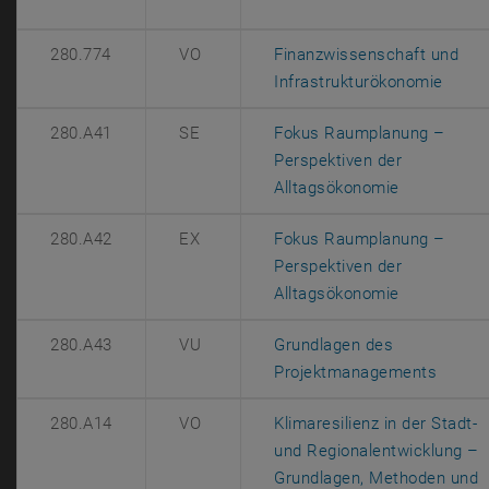
280.774
VO
Finanzwissenschaft und
, öffn
Infrastrukturökonomie
280.A41
SE
Fokus Raumplanung –
Perspektiven der
, öffnet ei
Alltagsökonomie
280.A42
EX
Fokus Raumplanung –
Perspektiven der
, öffnet ei
Alltagsökonomie
280.A43
VU
Grundlagen des
, öffn
Projektmanagements
280.A14
VO
Klimaresilienz in der Stadt-
und Regionalentwicklung –
Grundlagen, Methoden und