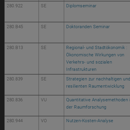
, öffnet eine ex
280.922
SE
Diplomseminar
, öffnet 
280.B45
SE
Doktoranden Seminar
280.B13
SE
Regional- und Stadtökonomik :
Ökonomische Wirkungen von
Verkehrs- und sozialen
, öffnet eine ex
Infrastrukturen
280.839
SE
Strategien zur nachhaltigen un
, 
resilienten Raumentwicklung
280.836
VU
Quantitative Analysemethoden 
, öffnet ei
der Raumforschung
, öffnet
280.944
VO
Nutzen-Kosten-Analyse