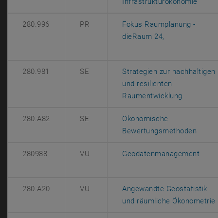
, öffn
Infrastrukturökonomie
280.996
PR
Fokus Raumplanung -
, öffnet eine e
dieRaum 24,
280.981
SE
Strategien zur nachhaltigen
und resilienten
, öffnet e
Raumentwicklung
280.A82
SE
Ökonomische
, öffn
Bewertungsmethoden
, öff
280988
VU
Geodatenmanagement
280.A20
VU
Angewandte Geostatistik
und räumliche Ökonometrie