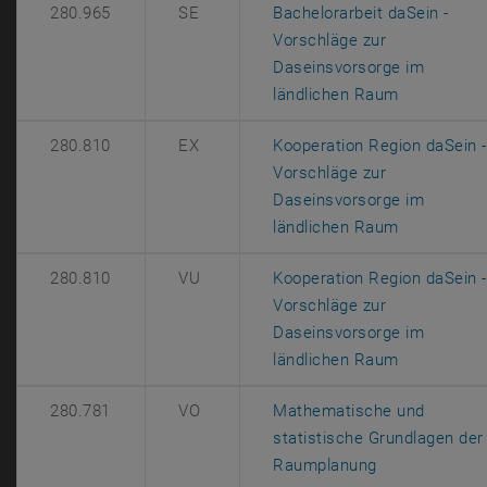
280.965
SE
Bachelorarbeit daSein -
Vorschläge zur
Daseinsvorsorge im
, öffnet ei
ländlichen Raum
280.810
EX
Kooperation Region daSein -
Vorschläge zur
Daseinsvorsorge im
, öffnet ei
ländlichen Raum
280.810
VU
Kooperation Region daSein -
Vorschläge zur
Daseinsvorsorge im
, öffnet ei
ländlichen Raum
280.781
VO
Mathematische und
statistische Grundlagen der
, öffnet eine 
Raumplanung