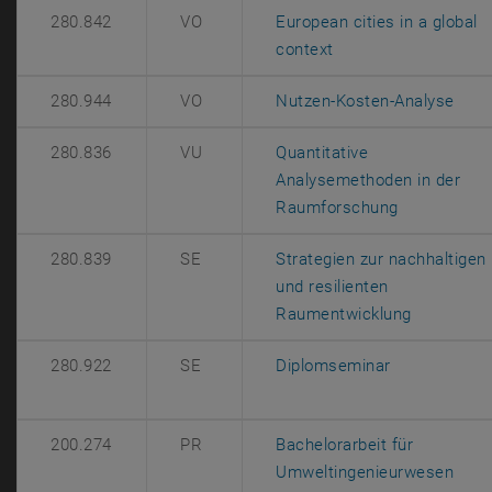
280.842
VO
European cities in a global
, öffnet eine extern
context
, öf
280.944
VO
Nutzen-Kosten-Analyse
280.836
VU
Quantitative
Analysemethoden in der
, öffnet ein
Raumforschung
280.839
SE
Strategien zur nachhaltigen
und resilienten
, öffnet e
Raumentwicklung
, öffnet eine
280.922
SE
Diplomseminar
200.274
PR
Bachelorarbeit für
, öff
Umweltingenieurwesen