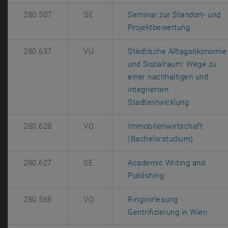
280.507
SE
Seminar zur Standort- und
, öffnet e
Projektbewertung
280.637
VU
Städtische Alltagsökonomie
und Sozialraum: Wege zu
einer nachhaltigen und
integrierten
, öffnet e
Stadtentwicklung
280.628
VO
Immobilienwirtschaft
, öffnet 
(Bachelorstudium)
280.627
SE
Academic Writing and
, öffnet eine ext
Publishing
280.568
VO
Ringvorlesung
, öff
Gentrifizierung in Wien