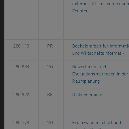
externe URL in einem neue
, öffnet eine extern
Fenster
280.113
PR
Bachelorarbeit für Informati
, 
und Wirtschaftsinformatik
280.834
VO
Bewertungs- und
Evaluationsmethoden in der
, öffnet eine 
Raumplanung
, öffnet eine
280.922
SE
Diplomseminar
280.774
VO
Finanzwissenschaft und