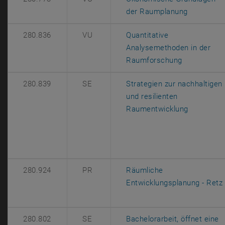
, öffnet e
der Raumplanung
280.836
VU
Quantitative
Analysemethoden in der
, öffnet ein
Raumforschung
280.839
SE
Strategien zur nachhaltigen
und resilienten
, öffnet e
Raumentwicklung
280.924
PR
Räumliche
Entwicklungsplanung - Retz
280.802
SE
Bachelorarbeit, öffnet eine