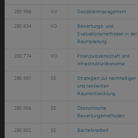
, öff
280.988
VU
Geodatenmanagement
280.834
VO
Bewertungs- und
Evaluationsmethoden in der
, öffnet eine 
Raumplanung
280.774
VO
Finanzwissenschaft und
, öffn
Infrastrukturökonomie
280.981
SE
Strategien zur nachhaltigen
und resilienten
, öffnet e
Raumentwicklung
280.966
SE
Ökonomische
, öffn
Bewertungsmethoden
, öffnet eine
280.802
SE
Bachelorarbeit