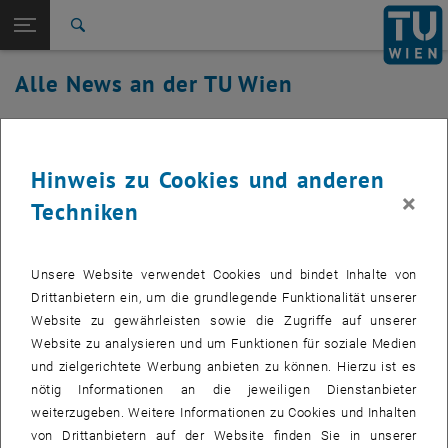
Studium
Seitennavigation öffnen
EN
TU Login
Forschung
Suche
International
Alle News an der TU Wien
Quicklinks
Quicklinks-Menü umschalten
Karriere
01. Juni 2022
Zur 1. Menü Ebene
Alle News
Zurück zur letzten Ebene:
Hinweis zu Cookies und anderen
TU Wien Startseite
Zurück: Subseiten von TU Wien Startseite auflisten
Zero-Day-Lücke „Follina“ in MS Office
×
Techniken
Übersicht
Aktuell gibt es eine schwerwiegende Zero-Day-
Sicherheitslücke in Microsoft Office (Follina).
Unsere Website verwendet Cookies und bindet Inhalte von
Drittanbietern ein, um die grundlegende Funktionalität unserer
Website zu gewährleisten sowie die Zugriffe auf unserer
Bereits das Betrachten von .doc oder .rtf Dateien kann ausreichen,
Website zu analysieren und um Funktionen für soziale Medien
um in den PC eines Opfers einzudringen.
und zielgerichtete Werbung anbieten zu können. Hierzu ist es
Nähere Informationen:
nötig Informationen an die jeweiligen Dienstanbieter
https://www.heise.de/news/Zero-Day-Luecke-in-MS-Office-
weiterzugeben. Weitere Informationen zu Cookies und Inhalten
, öffnet eine externe URL 
Microsoft-gibt-Empfehlungen-7126993.html
von Drittanbietern auf der Website finden Sie in unserer