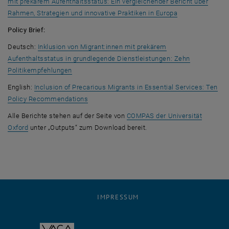
mit prekärem Aufenthaltsstatus: Ein vergleichender Bericht über
, öffnet eine ex
Rahmen, Strategien und innovative Praktiken in Europa
Policy Brief:
Deutsch:
Inklusion von Migrant:innen mit prekärem
Aufenthaltsstatus in grundlegende Dienstleistungen: Zehn
, öffnet eine externe URL in einem neuen Fenster
Politikempfehlungen
English:
Inclusion of Precarious Migrants in Essential Services: Ten
, öffnet eine externe URL in einem neuen Fen
Policy Recommendations
Alle Berichte stehen auf der Seite von
COMPAS der Universität
, öffnet eine externe URL in einem neuen Fenster
Oxford
unter „
Outputs“
zum
Download
bereit.
IMPRESSUM