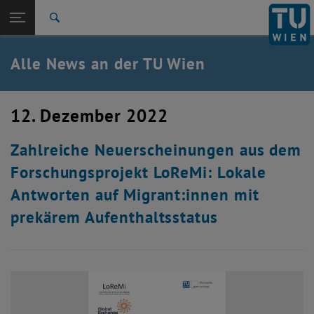
Studium
Seitennavigation öffnen
EN
TU Login
Forschung
Suche
International
Quicklinks
Alle News an der TU Wien
Quicklinks-Menü umschalten
Karriere
Zur 1. Menü Ebene
Alle News
12. Dezember 2022
Zurück zur letzten Ebene:
TU Wien Startseite
Zurück: Subseiten von TU Wien Startseite auflisten
Zahlreiche Neuerscheinungen aus dem
Übersicht
Forschungsprojekt LoReMi: Lokale
Antworten auf Migrant:innen mit
prekärem Aufenthaltsstatus