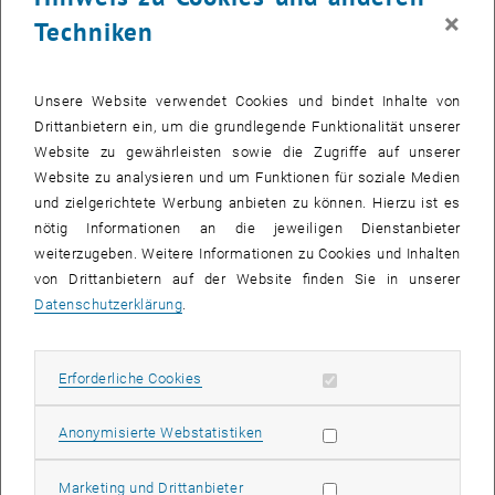
×
sowie die Einhaltung der Menschenrechte zu garantieren
.
Techniken
Kommunen entwickeln daher lokale Lösungsansätze, um diesen
Teil ihrer Bevölkerung in die Basisversorgung einzubeziehen.
Welche Strategien und innovativen Praktiken sie einsetzen und
Unsere Website verwendet Cookies und bindet Inhalte von
welche rechtlichen, politischen und praktischen Herausforderungen
Drittanbietern ein, um die grundlegende Funktionalität unserer
bestehen, hat das europäische vergleichende Forschungsprojekt
Website zu gewährleisten sowie die Zugriffe auf unserer
„LoReMi - Local Responses to Precarious Migrants: Frames,
Website zu analysieren und um Funktionen für soziale Medien
Strategies and Evolving Practices in Europe“ anhand der drei Städte
und zielgerichtete Werbung anbieten zu können. Hierzu ist es
Cardiff (Wales, Großbritannien), Frankfurt am Main (Deutschland)
nötig Informationen an die jeweiligen Dienstanbieter
und Wien (Österreich) untersucht.
weiterzugeben. Weitere Informationen zu Cookies und Inhalten
von Drittanbietern auf der Website finden Sie in unserer
Nun liegen zahlreiche Publikationen aus dem Forschungsprojekt in
Datenschutzerklärung
.
deutscher und englischer Sprache vor: neben Fallstudienberichten
zu Wien, Frankfurt und Cardiff auch ein vergleichender Bericht,
inklusive entsprechender Kurzfassungen, sowie ein Policy Paper mit
Erforderliche Cookies zulassen
Erforderliche Cookies
Handlungsempfehlungen.
Fallstudienbericht Wien:
Statistik Cookies zulassen
Anonymisierte Webstatistiken
Deutsch:
Antworten auf Migrant:innen mit prekärem
Aufenthaltsstatus in Wien: Rahmen, Strategien und innovative
Marketing Cookies zulassen
Marketing und Drittanbieter