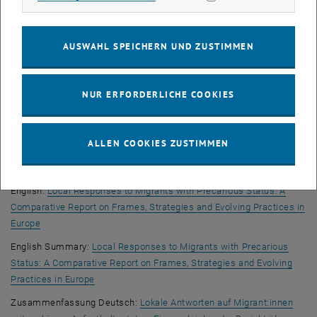
, öffnet eine externe URL in einem neuen Fenster
Praktiken
Zusammenfassung:
Antworten auf Migrant:innen mit prekärem
AUSWAHL SPEICHERN UND ZUSTIMMEN
Aufenthaltsstatus in Wien: Rahmen, Strategien und innovative
, öffnet eine externe URL in einem neuen Fenster
Praktiken
English:
Responses to Migrants with Precarious Status in Vienna:
NUR ERFORDERLICHE COOKIES
, öffnet eine externe URL in
Frames, Strategies and Evolving Practices
Summary:
Responses to Migrants with Precarious Status in Vienna:
ALLEN COOKIES ZUSTIMMEN
, öffnet eine externe URL in
Frames, Strategies and Evolving Practices
Vergleichender Bericht:
English:
Local Responses to Migrants with Precarious Status: A
Comparative Report on Frames, Strategies and Evolving Practices in
, öffnet eine externe URL in einem neuen Fenster
Europe
English Summary:
Local Responses to Migrants with Precarious
Status: A Comparative Report on Frames, Strategies and Evolving
, öffnet eine externe URL in einem neuen Fenster
Practices in Europe
Zusammenfassung Deutsch:
Lokale Antworten auf Migrant:innen