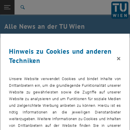
Studium
Seitennavigation öffnen
TU Login
Forschung
Suche
International
Quicklinks
Alle News an der TU Wien
Quicklinks-Menü umschalten
Karriere
Zur 1. Menü Ebene
Alle News
28. März 2018
Zurück zur letzten Ebene:
Hinweis zu Cookies und anderen
TU Wien Startseite
Zurück: Subseiten von TU Wien Startseite auflisten
×
Techniken
Wie funktionieren Raketen?
Übersicht
Erstellt von
Christine Cimzar-Egger
Unsere Website verwendet Cookies und bindet Inhalte von
Drittanbietern ein, um die grundlegende Funktionalität unserer
Bei der „Langen Nacht der Forschung“ präsentiert das TU
Website zu gewährleisten sowie die Zugriffe auf unserer
Wien Space Team sich & seine Tätigkeiten.
Website zu analysieren und um Funktionen für soziale Medien
und zielgerichtete Werbung anbieten zu können. Hierzu ist es
Die Bilder zu diesem Eintrag sind erst nach Login sichtbar.
nötig Informationen an die jeweiligen Dienstanbieter
weiterzugeben. Weitere Informationen zu Cookies und Inhalten
von Drittanbietern auf der Website finden Sie in unserer
Besucher_innen erleben den Konstruktions- und Fertigungsprozess