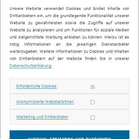
Unsere Website verwendet Cookies und bindet Inhalte von
Drittanbietern ein, um die grundlegende Funktionalität unserer
Website zu gewährleisten sowie die Zugriffe auf unserer
Website zu analysieren und um Funktionen für soziale Medien
und zielgerichtete Werbung anbieten zu können. Hierzu ist es
nötig Informationen an die jeweiligen Dienstanbieter
Bild v
weiterzugeben. Weitere Informationen zu Cookies und Inhalten
von Drittanbietern auf der Website finden Sie in unserer
Datenschutzerklärung
.
Am 8.5. stellten die Compliance Officers der TU Wien Elke
Sagmeister und Verena Dolovai das interuniversitäre Netzwerk
Compliance Circle
im Forum Forschung & Entwicklung und
Erforderliche Cookies zulassen
Erforderliche Cookies
Erschließung der Künste der österreichischen
Universitätenkonferenz (uniko) vor.
Statistik Cookies zulassen
Anonymisierte Webstatistiken
Compliance ist aus dem universitären Alltag nicht mehr
wegzudenken und bekräftigt das Selbstverständnis von
Marketing Cookies zulassen
Marketing und Drittanbieter
Universitäten zu Regelkonformität und Transparenz.
Kernelemente des Vortrags waren die Compliance-Organisation an
der TU Wien und die Tätigkeiten des Compliance Circles