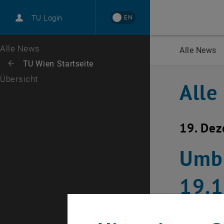
International
EN
TU Login
Karriere
Zur 1. Menü Ebene
Alle News
Alle News
Zurück zur letzten Ebene:
TU Wien Startseite
Zurück: Subseiten von TU Wien Startseite auflisten
Übersicht
Alle
19. De
Umb
19.
Erstellt von
Mi