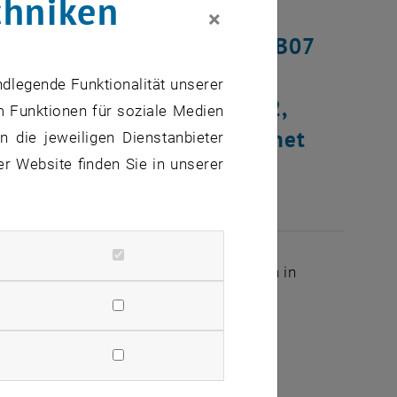
chniken
×
tack im Verteilerraum DB01B07
30 und 14:00 Uhr um 24
ndlegende Funktionalität unserer
ebäudebereichen DA01, DA02,
m Funktionen für soziale Medien
n Auswirkungen auf das TUnet
 die jeweiligen Dienstanbieter
er Website finden Sie in unserer
gen Ausfall von 24 aus 120 Anschlüssen in
 6