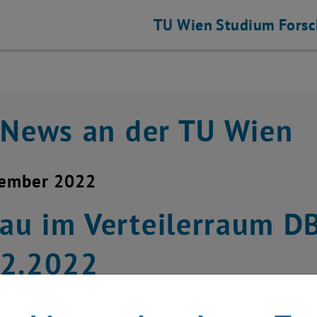
TU Wien
Studium
Fors
 News an der TU Wien
zember 2022
au im Verteilerraum 
12.2022
chael Murlasits-Wernsdorfer