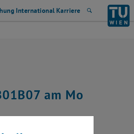
chung
International
Karriere
Suche
DB01B07 am Mo